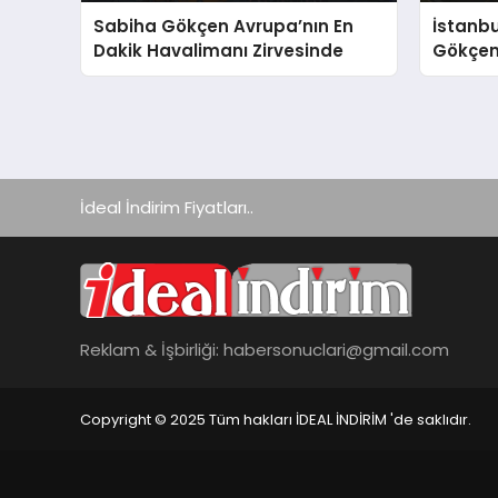
Sabiha Gökçen Avrupa’nın En
İstanb
Dakik Havalimanı Zirvesinde
Gökçen
Artışın
İdeal İndirim Fiyatları..
Reklam & İşbirliği:
habersonuclari@gmail.com
Copyright © 2025 Tüm hakları İDEAL İNDİRİM 'de saklıdır.