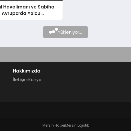
ul Havalimanı ve Sabiha
 Avrupa’da Yolcu
da Lider Oldu
Yükleniyor...
Hakkımızda
İletişim
Künye
Mersin Haber
Mersin Lojistik