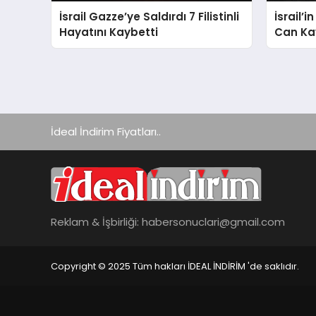
İsrail Gazze’ye Saldırdı 7 Filistinli
İsrail’
Hayatını Kaybetti
Can Kay
İdeal İndirim Fiyatları..
Reklam & İşbirliği:
habersonuclari@gmail.com
Copyright © 2025 Tüm hakları İDEAL İNDİRİM 'de saklıdır.