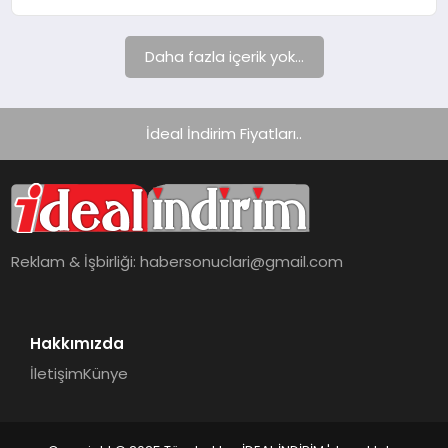
Daha fazla içerik yok...
İdeal İndirim Fiyatları..
Reklam & İşbirliği:
habersonuclari@gmail.com
Hakkımızda
İletişim
Künye