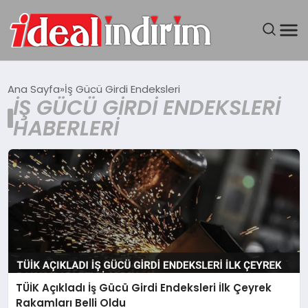
ANASAYFA
Ana Sayfa
İş Gücü Girdi Endeksleri
İŞ GÜCÜ GIRDI ENDEKSLERI
BILGISAYAR
HABERLERI
DÜNYA
SEYAHAT
TEKNOLOJI
YAŞAM
TÜİK Açıkladı İş Gücü Girdi Endeksleri İlk Çeyrek
Rakamları Belli Oldu