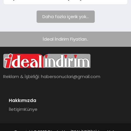
Daha fazla içerik yok...
İdeal İndirim Fiyatları..
Reklam & İşbirliği:
habersonuclari@gmail.com
Hakkımızda
İletişim
Künye