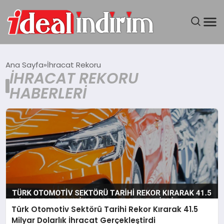
ANASAYFA
Ana Sayfa
İhracat Rekoru
İHRACAT REKORU
BILGISAYAR
HABERLERI
DÜNYA
SEYAHAT
TEKNOLOJI
YAŞAM
Türk Otomotiv Sektörü Tarihi Rekor Kırarak 41.5
Milyar Dolarlık İhracat Gerçekleştirdi