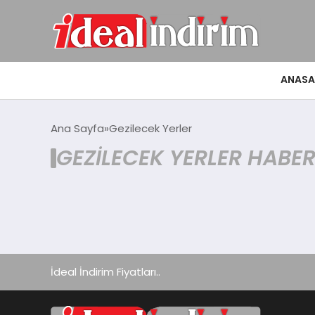
ANASA
Ana Sayfa
Gezilecek Yerler
GEZILECEK YERLER HABER
İdeal İndirim Fiyatları..