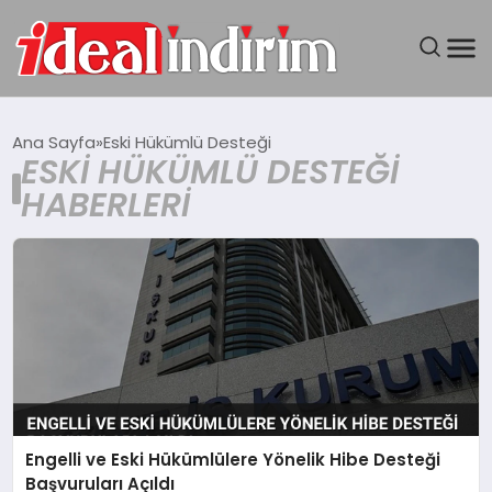
ANASAYFA
Ana Sayfa
Eski Hükümlü Desteği
ESKI HÜKÜMLÜ DESTEĞI
BILGISAYAR
HABERLERI
DÜNYA
SEYAHAT
TEKNOLOJI
YAŞAM
Engelli ve Eski Hükümlülere Yönelik Hibe Desteği
Başvuruları Açıldı