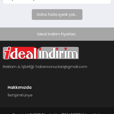
Daha fazla içerik yok...
İdeal İndirim Fiyatları..
Reklam & İşbirliği:
habersonuclari@gmail.com
Hakkımızda
İletişim
Künye