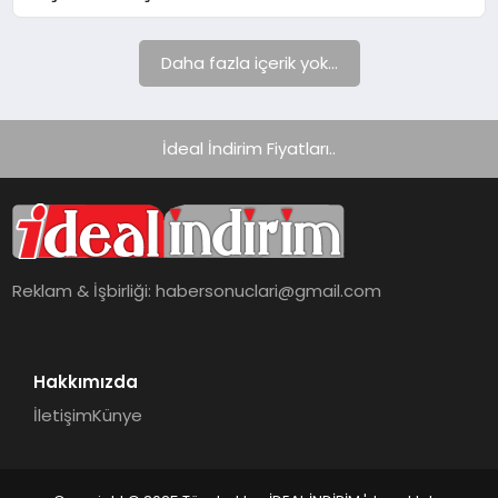
Daha fazla içerik yok...
İdeal İndirim Fiyatları..
Reklam & İşbirliği:
habersonuclari@gmail.com
Hakkımızda
İletişim
Künye