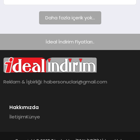
Daha fazla içerik yok...
İdeal İndirim Fiyatları..
Reklam & İşbirliği:
habersonuclari@gmail.com
Hakkımızda
İletişim
Künye