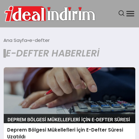
ANASAYFA
Ana Sayfa
e-defter
E-DEFTER HABERLERI
BILGISAYAR
DÜNYA
SEYAHAT
TEKNOLOJI
YAŞAM
Deprem Bölgesi Mükellefleri İçin E-Defter Süresi
Uzatıldı