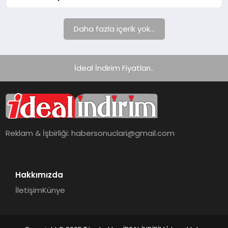
Daha fazla içerik yok...
İdeal İndirim Fiyatları..
Reklam & İşbirliği:
habersonuclari@gmail.com
Hakkımızda
İletişim
Künye