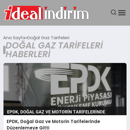
ANASAYFA
Ana Sayfa
Doğal Gaz Tarifeleri
DOĞAL GAZ TARIFELERI
BILGISAYAR
HABERLERI
DÜNYA
SEYAHAT
TEKNOLOJI
YAŞAM
EPDK, Doğal Gaz ve Motorin Tarifelerinde
Düzenlemeye Gitti