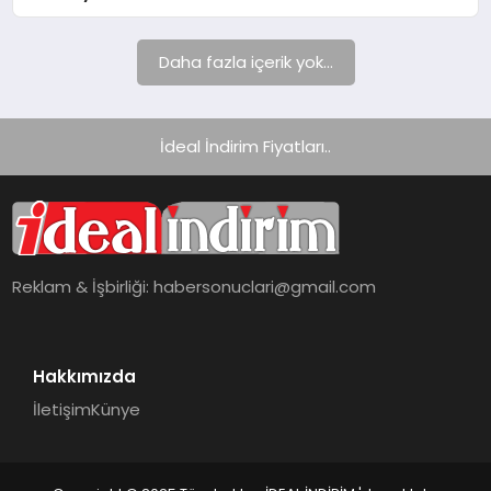
Daha fazla içerik yok...
İdeal İndirim Fiyatları..
Reklam & İşbirliği:
habersonuclari@gmail.com
Hakkımızda
İletişim
Künye