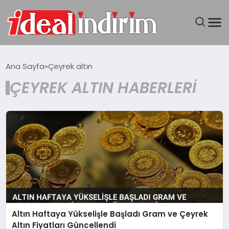
ANASAYFA
Ana Sayfa
Çeyrek altın
ÇEYREK ALTIN HABERLERI
BILGISAYAR
DÜNYA
SEYAHAT
TEKNOLOJI
YAŞAM
Altın Haftaya Yükselişle Başladı Gram ve Çeyrek
Altın Fiyatları Güncellendi