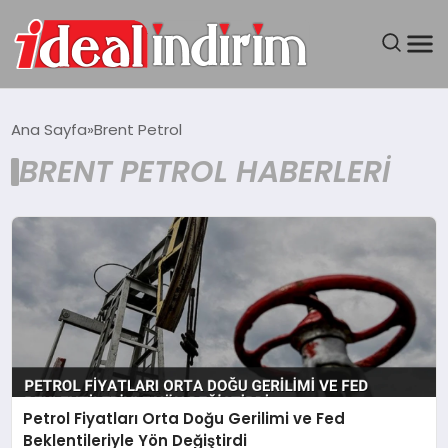
ANASAYFA
Ana Sayfa
Brent Petrol
BRENT PETROL HABERLERI
BILGISAYAR
DÜNYA
SEYAHAT
TEKNOLOJI
YAŞAM
Petrol Fiyatları Orta Doğu Gerilimi ve Fed
Beklentileriyle Yön Değiştirdi