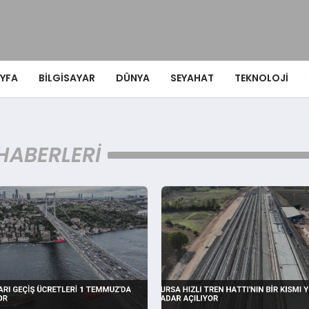
YFA
BILGISAYAR
DÜNYA
SEYAHAT
TEKNOLOJI
HABERLERI