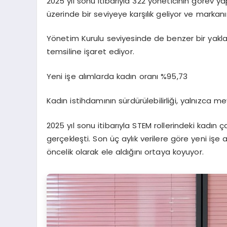
2025 yıl sonu itibarıyla 322 yöneticinin görev ya
üzerinde bir seviyeye karşılık geliyor ve markanı
Yönetim Kurulu seviyesinde de benzer bir yaklaş
temsiline işaret ediyor.
Yeni
işe
alımlarda
kadın
oranı
%95,73
Kadın istihdamının sürdürülebilirliği, yalnızca m
2025 yıl sonu itibarıyla STEM rollerindeki kadın
gerçekleşti. Son üç aylık verilere göre yeni işe 
öncelik olarak ele aldığını ortaya koyuyor.