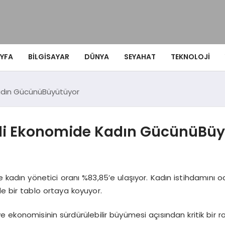
YFA
BILGISAYAR
DÜNYA
SEYAHAT
TEKNOLOJI
adın GücünüBüyütüyor
li Ekonomide Kadın GücünüBüy
e
kadın yönetici oranı %83,85’e ulaşıyor. Kadın istihdamını od
e bir tablo ortaya koyuyor.
rkiye ekonomisinin sürdürülebilir büyümesi açısından kritik b