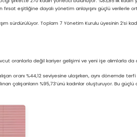
ptığı şirkette 270 kadın yönetici bulunuyor. %83,85’lik kadın
n fırsat eşitliğine dayalı yönetim anlayışını güçlü verilerle o
ım sürdürülüyor. Toplam 7 Yönetim Kurulu üyesinin 2’si kadı
evcut oranlarla değil kariyer gelişimi ve yeni işe alımlarla da
 çalışan oranı %44,12 seviyesine ulaşırken, aynı dönemde terf
alınan çalışanların %95,73’ünü kadınlar oluşturuyor. Bu güçlü 