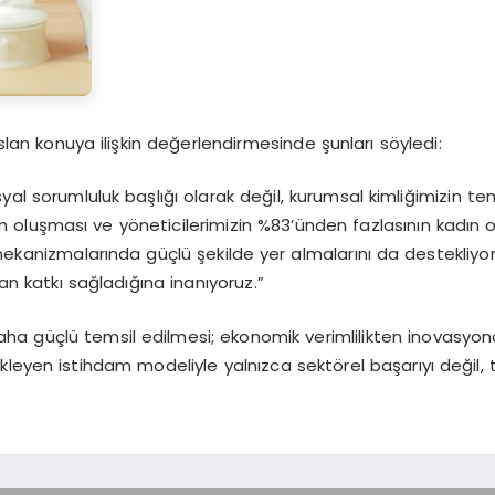
slan
konuya ilişkin değerlendirmesinde şunları söyledi:
al sorumluluk başlığı olarak değil, kurumsal kimliğimizin tem
n oluşması ve yöneticilerimizin %83’ünden fazlasının kadın o
 mekanizmalarında güçlü şekilde yer almalarını da destekliy
n katkı sağladığına inanıyoruz.”
ha güçlü temsil edilmesi; ekonomik verimlilikten inovasyo
leyen istihdam modeliyle yalnızca sektörel başarıyı değil, 