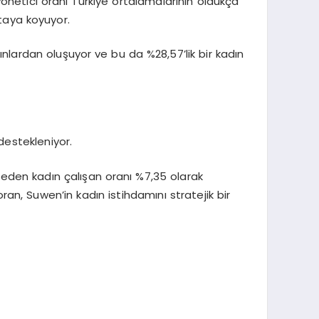
 yönetici oranı Türkiye ortalamalarının oldukça
rtaya koyuyor.
nlardan oluşuyor ve bu da %28,57’lik bir kadın
 destekleniyor.
i eden kadın çalışan oranı %7,35 olarak
oran, Suwen’in kadın istihdamını stratejik bir