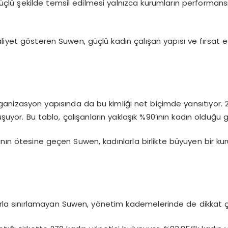
lü şekilde temsil edilmesi yalnızca kurumların performansı
iyet gösteren Suwen, güçlü kadın çalışan yapısı ve fırsat eş
ganizasyon yapısında da bu kimliği n
et biçimde yansıtıyor. 2
uşuyor. Bu tablo, çalışanların yaklaşık %90’ının kadın olduğu 
anın ötesine geçen Suwen, kadınlarla birlikte büyüyen bir k
rla sınırlamayan Suwen, yönetim kademelerinde de dikkat çe