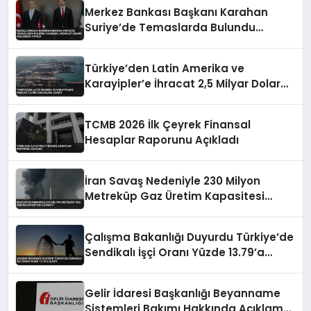
Merkez Bankası Başkanı Karahan
Suriye’de Temaslarda Bulundu
Karşılıklı Mevduat Hesabı Anlaşması
Yapıldı
Türkiye’den Latin Amerika ve
Karayipler’e İhracat 2,5 Milyar Dolara
Ulaştı
TCMB 2026 İlk Çeyrek Finansal
Hesaplar Raporunu Açıkladı
İran Savaş Nedeniyle 230 Milyon
Metreküp Gaz Üretim Kapasitesi
Kaybetti
Çalışma Bakanlığı Duyurdu Türkiye’de
Sendikalı İşçi Oranı Yüzde 13.79’a
Ulaştı
Gelir İdaresi Başkanlığı Beyanname
Sistemleri Bakımı Hakkında Açıklama