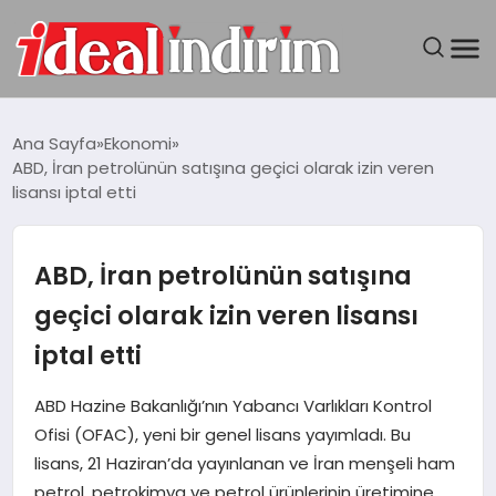
ANASAYFA
Ana Sayfa
Ekonomi
ABD, İran petrolünün satışına geçici olarak izin veren
BILGISAYAR
lisansı iptal etti
DÜNYA
ABD, İran petrolünün satışına
SEYAHAT
geçici olarak izin veren lisansı
iptal etti
TEKNOLOJI
ABD Hazine Bakanlığı’nın Yabancı Varlıkları Kontrol
YAŞAM
Ofisi (OFAC), yeni bir genel lisans yayımladı. Bu
lisans, 21 Haziran’da yayınlanan ve İran menşeli ham
petrol, petrokimya ve petrol ürünlerinin üretimine,