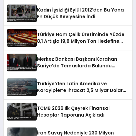
Kadın İşsizliği Eylül 2012’den Bu Yana
En Düşük Seviyesine İndi
Türkiye Ham Çelik Üretiminde Yüzde
8,1 Artışla 19,8 Milyon Ton Hedefine
Ulaştı
Merkez Bankası Başkanı Karahan
Suriye’de Temaslarda Bulundu
Karşılıklı Mevduat Hesabı Anlaşması
Yapıldı
Türkiye’den Latin Amerika ve
Karayipler’e İhracat 2,5 Milyar Dolara
Ulaştı
TCMB 2026 İlk Çeyrek Finansal
Hesaplar Raporunu Açıkladı
İran Savaş Nedeniyle 230 Milyon