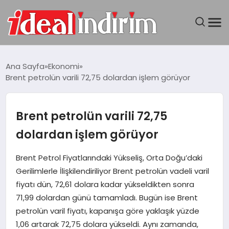
ANASAYFA
Ana Sayfa
Ekonomi
Brent petrolün varili 72,75 dolardan işlem görüyor
BILGISAYAR
DÜNYA
Brent petrolün varili 72,75
dolardan işlem görüyor
SEYAHAT
Brent Petrol Fiyatlarındaki Yükseliş, Orta Doğu’daki
TEKNOLOJI
Gerilimlerle İlişkilendiriliyor Brent petrolün vadeli varil
fiyatı dün, 72,61 dolara kadar yükseldikten sonra
YAŞAM
71,99 dolardan günü tamamladı. Bugün ise Brent
petrolün varil fiyatı, kapanışa göre yaklaşık yüzde
1,06 artarak 72,75 dolara yükseldi. Aynı zamanda,