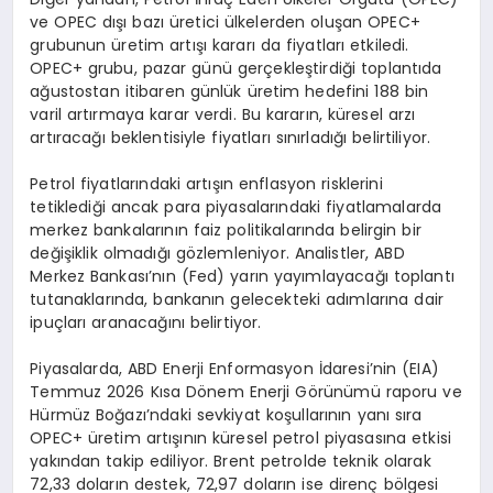
ve OPEC dışı bazı üretici ülkelerden oluşan OPEC+
grubunun üretim artışı kararı da fiyatları etkiledi.
OPEC+ grubu, pazar günü gerçekleştirdiği toplantıda
ağustostan itibaren günlük üretim hedefini 188 bin
varil artırmaya karar verdi. Bu kararın, küresel arzı
artıracağı beklentisiyle fiyatları sınırladığı belirtiliyor.
Petrol fiyatlarındaki artışın enflasyon risklerini
tetiklediği ancak para piyasalarındaki fiyatlamalarda
merkez bankalarının faiz politikalarında belirgin bir
değişiklik olmadığı gözlemleniyor. Analistler, ABD
Merkez Bankası’nın (Fed) yarın yayımlayacağı toplantı
tutanaklarında, bankanın gelecekteki adımlarına dair
ipuçları aranacağını belirtiyor.
Piyasalarda, ABD Enerji Enformasyon İdaresi’nin (EIA)
Temmuz 2026 Kısa Dönem Enerji Görünümü raporu ve
Hürmüz Boğazı’ndaki sevkiyat koşullarının yanı sıra
OPEC+ üretim artışının küresel petrol piyasasına etkisi
yakından takip ediliyor. Brent petrolde teknik olarak
72,33 doların destek, 72,97 doların ise direnç bölgesi