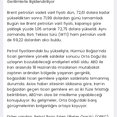
Gerilimlerle İlişkilendiriliyor
Brent petrolün vadeli varil fiyatı dün, 72,61 dolara kadar
yükseldikten sonra 71,99 dolardan günü tamamladı.
Bugün ise Brent petrolün varil fiyatı, kapanışa göre
yaklaşık yüzde 1,06 artarak 72,75 dolara yükseldi. Aynı
zamanda, Batı Teksas türü (WTI) ham petrolün varili
de 69,22 dolardan alıcı buldu.
Petrol fiyatlarındaki bu yükselişte, Hürmüz Boğazı’nda
ticari gemilere yönelik saldırılar sonucu Orta Doğu’da
uzlaşının bozulabileceği endişeleri etkili oldu. ABD ile
İran arasında 18 Haziran’da imzalanan mutabakat
zaptının ardından bölgede yaşanan gerginlik,
boğazdaki ticari gemilere yapılan saldırılarla tırmanmış
durumda. Axios haber sitesinin iddiasına göre, İran’ın
boğazdan geçen ticari gemilere en az iki füze fırlattığı
belirtilirken, ABD’nin olası bir misilleme yapabileceği
konuşuluyor. Bu gelişmeler, Orta Doğu’daki barış
görüşmelerinin kırılganlığını ortaya koyuyor.
Diğer yandan, Petrol İhraç Eden Ülkeler Örgütü (OPEC)