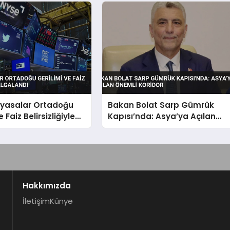
iyasalar Ortadoğu
Bakan Bolat Sarp Gümrük
 Faiz Belirsizliğiyle
Kapısı’nda: Asya’ya Açılan
dı
Önemli Koridor
Hakkımızda
İletişim
Künye