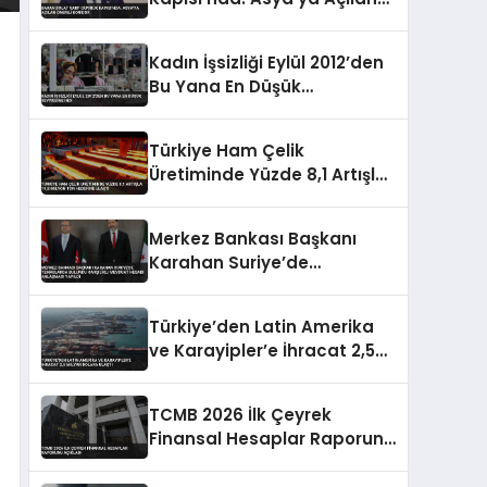
Önemli Koridor
Kadın İşsizliği Eylül 2012’den
Bu Yana En Düşük
Seviyesine İndi
Türkiye Ham Çelik
Üretiminde Yüzde 8,1 Artışla
19,8 Milyon Ton Hedefine
Ulaştı
Merkez Bankası Başkanı
Karahan Suriye’de
Temaslarda Bulundu
Karşılıklı Mevduat Hesabı
Türkiye’den Latin Amerika
Anlaşması Yapıldı
ve Karayipler’e İhracat 2,5
Milyar Dolara Ulaştı
TCMB 2026 İlk Çeyrek
Finansal Hesaplar Raporunu
Açıkladı