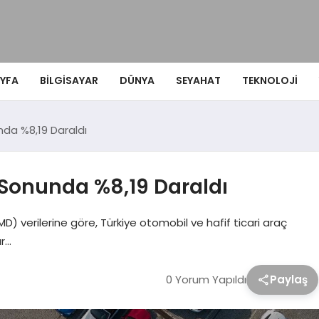
YFA
BILGISAYAR
DÜNYA
SEYAHAT
TEKNOLOJI
da %8,19 Daraldı
 Sonunda %8,19 Daraldı
D) verilerine göre, Türkiye otomobil ve hafif ticari araç
ar…
0 Yorum Yapıldı
Paylaş