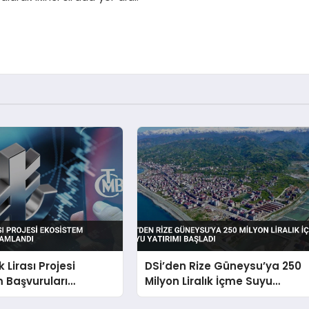
k Lirası Projesi
DSİ’den Rize Güneysu’ya 250
 Başvuruları
Milyon Liralık İçme Suyu
ndı
Yatırımı Başladı