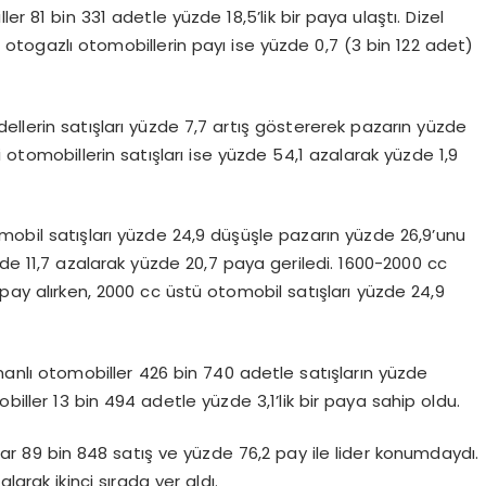
ler 81 bin 331 adetle yüzde 18,5’lik bir paya ulaştı. Dizel
 otogazlı otomobillerin payı ise yüzde 0,7 (3 bin 122 adet)
odellerin satışları yüzde 7,7 artış göstererek pazarın yüzde
kli otomobillerin satışları ise yüzde 54,1 azalarak yüzde 1,9
mobil satışları yüzde 24,9 düşüşle pazarın yüzde 26,9’unu
zde 11,7 azalarak yüzde 20,7 paya geriledi. 1600-2000 cc
7 pay alırken, 2000 cc üstü otomobil satışları yüzde 24,9
nlı otomobiller 426 bin 740 adetle satışların yüzde
iller 13 bin 494 adetle yüzde 3,1’lik bir paya sahip oldu.
lar 89 bin 848 satış ve yüzde 76,2 pay ile lider konumdaydı.
arak ikinci sırada yer aldı.