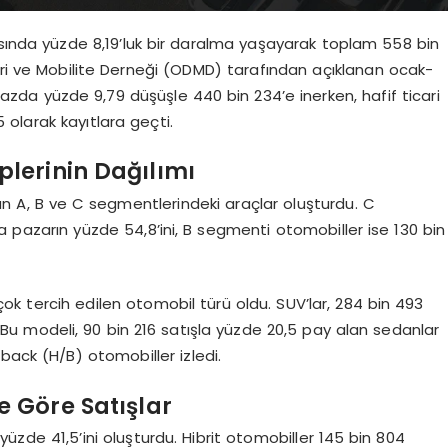
yarısında yüzde 8,19’luk bir daralma yaşayarak toplam 558 bin
leri ve Mobilite Derneği (ODMD) tarafından açıklanan ocak-
k bazda yüzde 9,79 düşüşle 440 bin 234’e inerken, hafif ticari
5 olarak kayıtlara geçti.
lerinin Dağılımı
n A, B ve C segmentlerindeki araçlar oluşturdu. C
a pazarın yüzde 54,8’ini, B segmenti otomobiller ise 130 bin
ok tercih edilen otomobil türü oldu. SUV’lar, 284 bin 493
dı. Bu modeli, 90 bin 216 satışla yüzde 20,5 pay alan sedanlar
back (H/B) otomobiller izledi.
e Göre Satışlar
yüzde 41,5’ini oluşturdu. Hibrit otomobiller 145 bin 804