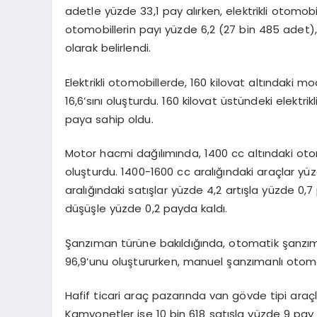
adetle yüzde 33,1 pay alırken, elektrikli otomobil
otomobillerin payı yüzde 6,2 (27 bin 485 adet),
olarak belirlendi.
Elektrikli otomobillerde, 160 kilovat altındaki m
16,6’sını oluşturdu. 160 kilovat üstündeki elektri
paya sahip oldu.
Motor hacmi dağılımında, 1400 cc altındaki oto
oluşturdu. 1400-1600 cc aralığındaki araçlar yü
aralığındaki satışlar yüzde 4,2 artışla yüzde 0,
düşüşle yüzde 0,2 payda kaldı.
Şanzıman türüne bakıldığında, otomatik şanzıma
96,9’unu oluştururken, manuel şanzımanlı otomob
Hafif ticari araç pazarında van gövde tipi araç
Kamyonetler ise 10 bin 618 satışla yüzde 9 pay al