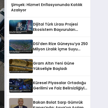
Şimşek: Hizmet Enflasyonunda Katılık
Azalıyor
Dijital Türk Lirası Projesi
Ekosistem Başvuruları
Tamamlandı
DSİ’den Rize Güneysu’ya 250
Milyon Liralık İçme Suyu
Yatırımı Başladı
Gram Altın Yeni Güne
Yükselişle Başladı
Küresel Piyasalar Ortadoğu
Gerilimi ve Faiz Belirsizliğiyle
Dalgalandı
Bakan Bolat Sarp Gümrük
Kapısı’nda: Asya’ya Açılan