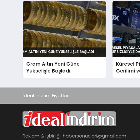
Gram Altın Yeni Güne
Küresel P
Yükselişle Başladı
Gerilimi ve
Dalgalan
İdeal İndirim Fiyatları..
Reklam & İşbirliği:
habersonuclari@gmail.com