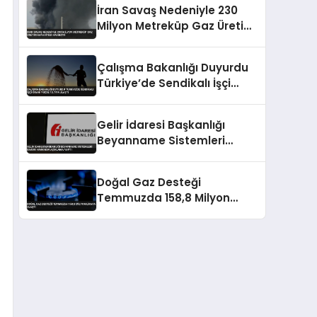
İran Savaş Nedeniyle 230
Milyon Metreküp Gaz Üretim
Kapasitesi Kaybetti
Çalışma Bakanlığı Duyurdu
Türkiye’de Sendikalı İşçi
Oranı Yüzde 13.79’a Ulaştı
Gelir İdaresi Başkanlığı
Beyanname Sistemleri
Bakımı Hakkında Açıklama
Yaptı
Doğal Gaz Desteği
Temmuzda 158,8 Milyon
Liraya Ulaştı