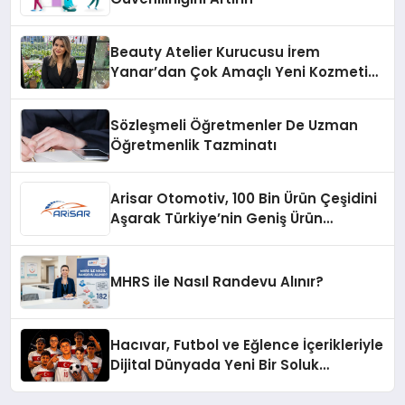
Beauty Atelier Kurucusu İrem
Yanar’dan Çok Amaçlı Yeni Kozmetik
Ürünü
Sözleşmeli Öğretmenler De Uzman
Öğretmenlik Tazminatı
Arisar Otomotiv, 100 Bin Ürün Çeşidini
Aşarak Türkiye’nin Geniş Ürün
Yelpazesine Sahip Oto Yedek Parça
Platformlarından Biri Oldu
MHRS ile Nasıl Randevu Alınır?
Hacıvar, Futbol ve Eğlence İçerikleriyle
Dijital Dünyada Yeni Bir Soluk
Getiriyor