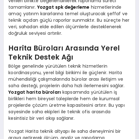
verileri birlikte değerlendirilerek raporlama süreci
tamamlanır.
Yozgat spk değerleme
hizmetlerinde
amaç yatırım kararlarına temel oluşturacak şeffaf ve
teknik açıdan güçlü raporlar sunmaktır. Bu süreçte her
veri, sahadan elde edilen ölçümlerle desteklenerek
doğruluk seviyesi artırılır.
Harita Büroları Arasında Yerel
Teknik Destek Ağı
Bölge genelinde yürütülen teknik hizmetlerin
koordinasyonu, yerel bilgi birikimi ile güçlenir. Harita
mühendisliği çalışmalarında bürolar arası iletişim ve
saha desteği, projelerin daha hızlı ilerlemesini sağlar.
Yozgat harita büroları
kapsamında yürütülen iş
birlikleri hem bireysel taleplerde hem de kurumsal
projelerde çözüm üretme kapasitesini artırır. Bu yapı
sayesinde saha ekipleri ile teknik ofis arasında
kesintisiz bir veri akışı sağlanır.
Yozgat Harita teknik altyapı ile saha deneyimini bir
araya getirerek ölçüm, analiz ve raporlama