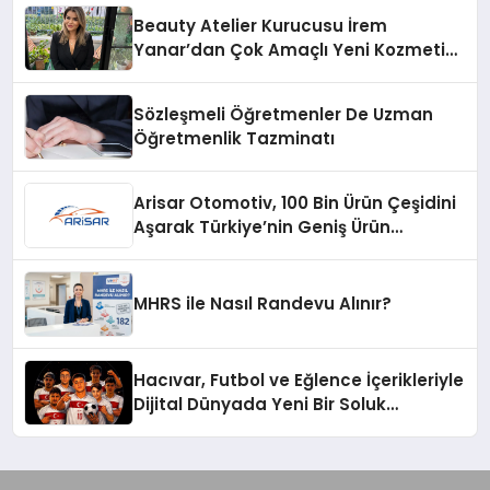
Beauty Atelier Kurucusu İrem
Yanar’dan Çok Amaçlı Yeni Kozmetik
Ürünü
Sözleşmeli Öğretmenler De Uzman
Öğretmenlik Tazminatı
Arisar Otomotiv, 100 Bin Ürün Çeşidini
Aşarak Türkiye’nin Geniş Ürün
Yelpazesine Sahip Oto Yedek Parça
Platformlarından Biri Oldu
MHRS ile Nasıl Randevu Alınır?
Hacıvar, Futbol ve Eğlence İçerikleriyle
Dijital Dünyada Yeni Bir Soluk
Getiriyor