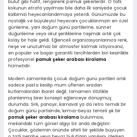
bulut gibi hafif, rengarenk pamuk şekerlerdir. O tatlı
kokunun etrafa yayılması bile daha ilk saniyede çocuk
kalbimizi heyecanlandırmaya yeterdi. Günümüzde bu
nostaljik ve büyüleyici heyecanı çocuklarımızın en özel
günlerine, yani doğum günü partilerine, sünnet
düğünlerine veya okul şenliklerine taşımak artık çok
kolay bir hale geldi. Eğlenceli organizasyonlarınıza renk,
neşe ve unutulmaz bir atmosfer katmak istiyorsanız,
en popüler ve başarı garantili tercihlerden biri kesinlikle
profesyonel
pamuk şeker arabası kiralama
hizmetidir.
Modern zamanlarda çocuk doğum günü partileri artık
sadece pasta kesilip mum üflenen sıradan
kutlamalardan ibaret değil; tamamen titizlikle
planlanmış birer konsept eğlenceye dönüşmüş
durumda. Sirk, panayır, karnaval ya da retro temalı bir
doğum günü partisinde, kırmızı-beyaz tenteli şık bir
pamuk şeker arabası kiralama
bulunması,
mekandaki tüm görsel algıyı bir anda değiştirir.
Çocuklar, gözlerinin önünde sihirli bir şekilde büyüyen
o tatlı pembe veya beyaz bulutların yapılışını izlerken