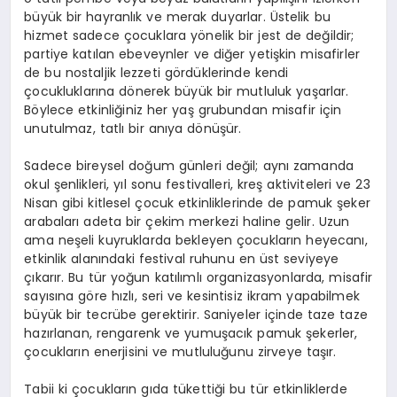
büyük bir hayranlık ve merak duyarlar. Üstelik bu
hizmet sadece çocuklara yönelik bir jest de değildir;
partiye katılan ebeveynler ve diğer yetişkin misafirler
de bu nostaljik lezzeti gördüklerinde kendi
çocukluklarına dönerek büyük bir mutluluk yaşarlar.
Böylece etkinliğiniz her yaş grubundan misafir için
unutulmaz, tatlı bir anıya dönüşür.
Sadece bireysel doğum günleri değil; aynı zamanda
okul şenlikleri, yıl sonu festivalleri, kreş aktiviteleri ve 23
Nisan gibi kitlesel çocuk etkinliklerinde de pamuk şeker
arabaları adeta bir çekim merkezi haline gelir. Uzun
ama neşeli kuyruklarda bekleyen çocukların heyecanı,
etkinlik alanındaki festival ruhunu en üst seviyeye
çıkarır. Bu tür yoğun katılımlı organizasyonlarda, misafir
sayısına göre hızlı, seri ve kesintisiz ikram yapabilmek
büyük bir tecrübe gerektirir. Saniyeler içinde taze taze
hazırlanan, rengarenk ve yumuşacık pamuk şekerler,
çocukların enerjisini ve mutluluğunu zirveye taşır.
Tabii ki çocukların gıda tükettiği bu tür etkinliklerde