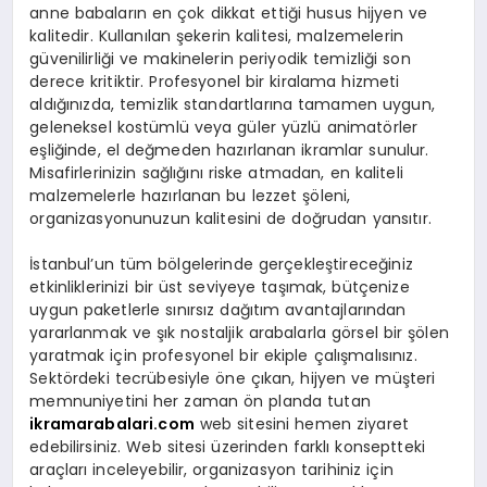
anne babaların en çok dikkat ettiği husus hijyen ve
kalitedir. Kullanılan şekerin kalitesi, malzemelerin
güvenilirliği ve makinelerin periyodik temizliği son
derece kritiktir. Profesyonel bir kiralama hizmeti
aldığınızda, temizlik standartlarına tamamen uygun,
geleneksel kostümlü veya güler yüzlü animatörler
eşliğinde, el değmeden hazırlanan ikramlar sunulur.
Misafirlerinizin sağlığını riske atmadan, en kaliteli
malzemelerle hazırlanan bu lezzet şöleni,
organizasyonunuzun kalitesini de doğrudan yansıtır.
İstanbul’un tüm bölgelerinde gerçekleştireceğiniz
etkinliklerinizi bir üst seviyeye taşımak, bütçenize
uygun paketlerle sınırsız dağıtım avantajlarından
yararlanmak ve şık nostaljik arabalarla görsel bir şölen
yaratmak için profesyonel bir ekiple çalışmalısınız.
Sektördeki tecrübesiyle öne çıkan, hijyen ve müşteri
memnuniyetini her zaman ön planda tutan
ikramarabalari.com
web sitesini hemen ziyaret
edebilirsiniz. Web sitesi üzerinden farklı konseptteki
araçları inceleyebilir, organizasyon tarihiniz için