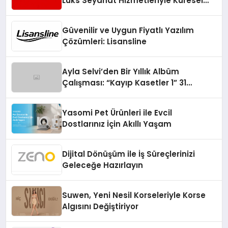
Lüks Seyahat Hizmetleriyle Küresel
Turizmde Öne Çıkıyor
Güvenilir ve Uygun Fiyatlı Yazılım
Çözümleri: Lisansline
Ayla Selvi’den Bir Yıllık Albüm
Çalışması: “Kayıp Kasetler 1” 31
Temmuz’da Çıktı
Yasomi Pet Ürünleri ile Evcil
Dostlarınız İçin Akıllı Yaşam
Dijital Dönüşüm ile İş Süreçlerinizi
Geleceğe Hazırlayın
Suwen, Yeni Nesil Korseleriyle Korse
Algısını Değiştiriyor