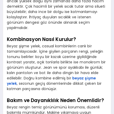
ancak yüksek dolgu aynı zamanda daha fazla hacim
demektir. Çok hacimli bir yelek sıcak tutar ama silueti
büyütebilir; daha ince bir dolgu ise katmanlamayı
kolaylaştırır. İhtiyaç duyulan sıcaklık ve istenen
görünüm dengesi göz önünde alınarak seçim
yapılmalıdır.
Kombinasyon Nasıl Kurulur?
Beyaz şişme yelek, casual kombinlerin canlı bir
tamamlayıcısıdır. İçine giyilen parçanın rengi, yeleğin
tonunu belirler: koyu bir kazak üzerine giyildiğinde
kontrast yaratır, açık tonlarla birlikte ise monokrom bir
görünüm oluşturur. Jean ve spor ayakkabı ile günlük;
kalın pantolon ve bot ile daha dingin bir hava elde
edilebilir. Doğru kombine edilmiş bir
beyaz şişme
yelek
, sezonun geçiş dönemlerinde dikkat çeken bir
katman parçasına dönüşür.
Bakım ve Dayanıklılık Neden Önemlidir?
Beyaz rengin temiz görünümünü koruması, düzenli
bakımla mümkündür. Makine yıkamaya uygun