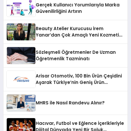
Gerçek Kullanıcı Yorumlarıyla Marka
Güvenilirliğini Artırın
Beauty Atelier Kurucusu İrem
Yanar’dan Çok Amaçlı Yeni Kozmetik
Ürünü
Sözleşmeli Öğretmenler De Uzman
Öğretmenlik Tazminatı
Arisar Otomotiv, 100 Bin Ürün Çeşidini
Aşarak Türkiye’nin Geniş Ürün
Yelpazesine Sahip Oto Yedek Parça
Platformlarından Biri Oldu
MHRS ile Nasıl Randevu Alınır?
Hacıvar, Futbol ve Eğlence İçerikleriyle
Dijital Dünyada Yeni Bir Soluk