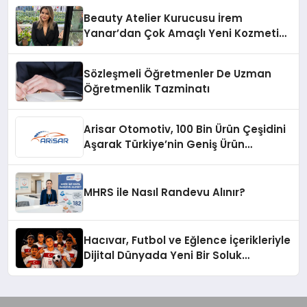
Beauty Atelier Kurucusu İrem
Yanar’dan Çok Amaçlı Yeni Kozmetik
Ürünü
Sözleşmeli Öğretmenler De Uzman
Öğretmenlik Tazminatı
Arisar Otomotiv, 100 Bin Ürün Çeşidini
Aşarak Türkiye’nin Geniş Ürün
Yelpazesine Sahip Oto Yedek Parça
Platformlarından Biri Oldu
MHRS ile Nasıl Randevu Alınır?
Hacıvar, Futbol ve Eğlence İçerikleriyle
Dijital Dünyada Yeni Bir Soluk
Getiriyor