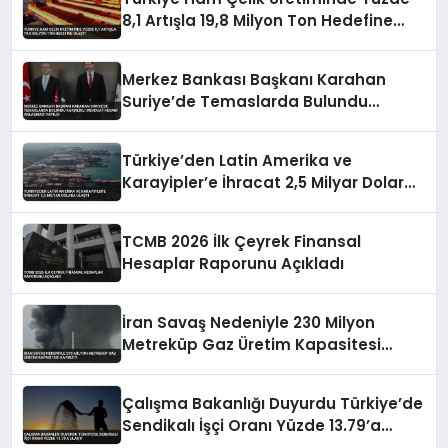
8,1 Artışla 19,8 Milyon Ton Hedefine
Ulaştı
Merkez Bankası Başkanı Karahan
Suriye’de Temaslarda Bulundu
Karşılıklı Mevduat Hesabı Anlaşması
Yapıldı
Türkiye’den Latin Amerika ve
Karayipler’e İhracat 2,5 Milyar Dolara
Ulaştı
TCMB 2026 İlk Çeyrek Finansal
Hesaplar Raporunu Açıkladı
İran Savaş Nedeniyle 230 Milyon
Metreküp Gaz Üretim Kapasitesi
Kaybetti
Çalışma Bakanlığı Duyurdu Türkiye’de
Sendikalı İşçi Oranı Yüzde 13.79’a
Ulaştı