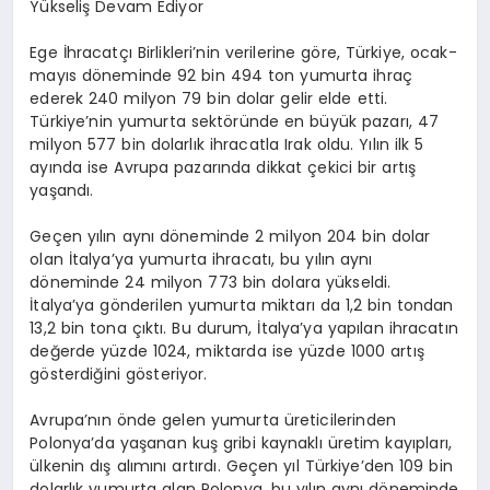
Yükseliş Devam Ediyor
Ege İhracatçı Birlikleri’nin verilerine göre, Türkiye, ocak-
mayıs döneminde 92 bin 494 ton yumurta ihraç
ederek 240 milyon 79 bin dolar gelir elde etti.
Türkiye’nin yumurta sektöründe en büyük pazarı, 47
milyon 577 bin dolarlık ihracatla Irak oldu. Yılın ilk 5
ayında ise Avrupa pazarında dikkat çekici bir artış
yaşandı.
Geçen yılın aynı döneminde 2 milyon 204 bin dolar
olan İtalya’ya yumurta ihracatı, bu yılın aynı
döneminde 24 milyon 773 bin dolara yükseldi.
İtalya’ya gönderilen yumurta miktarı da 1,2 bin tondan
13,2 bin tona çıktı. Bu durum, İtalya’ya yapılan ihracatın
değerde yüzde 1024, miktarda ise yüzde 1000 artış
gösterdiğini gösteriyor.
Avrupa’nın önde gelen yumurta üreticilerinden
Polonya’da yaşanan kuş gribi kaynaklı üretim kayıpları,
ülkenin dış alımını artırdı. Geçen yıl Türkiye’den 109 bin
dolarlık yumurta alan Polonya, bu yılın aynı döneminde