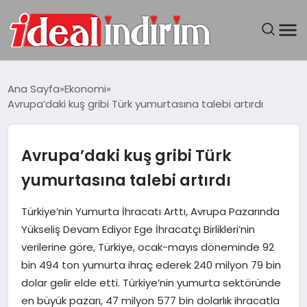
ANASAYFA
Ana Sayfa
Ekonomi
Avrupa’daki kuş gribi Türk yumurtasına talebi artırdı
BILGISAYAR
DÜNYA
Avrupa’daki kuş gribi Türk
yumurtasına talebi artırdı
SEYAHAT
Türkiye’nin Yumurta İhracatı Arttı, Avrupa Pazarında
TEKNOLOJI
Yükseliş Devam Ediyor Ege İhracatçı Birlikleri’nin
verilerine göre, Türkiye, ocak-mayıs döneminde 92
YAŞAM
bin 494 ton yumurta ihraç ederek 240 milyon 79 bin
dolar gelir elde etti. Türkiye’nin yumurta sektöründe
en büyük pazarı, 47 milyon 577 bin dolarlık ihracatla