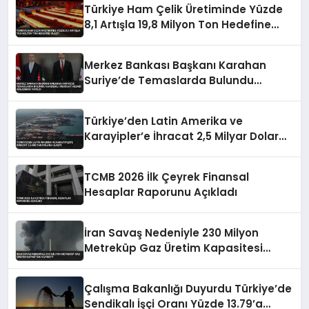
Türkiye Ham Çelik Üretiminde Yüzde
8,1 Artışla 19,8 Milyon Ton Hedefine
Ulaştı
Merkez Bankası Başkanı Karahan
Suriye’de Temaslarda Bulundu
Karşılıklı Mevduat Hesabı Anlaşması
Yapıldı
Türkiye’den Latin Amerika ve
Karayipler’e İhracat 2,5 Milyar Dolara
Ulaştı
TCMB 2026 İlk Çeyrek Finansal
Hesaplar Raporunu Açıkladı
İran Savaş Nedeniyle 230 Milyon
Metreküp Gaz Üretim Kapasitesi
Kaybetti
Çalışma Bakanlığı Duyurdu Türkiye’de
Sendikalı İşçi Oranı Yüzde 13.79’a