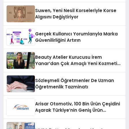
Suwen, Yeni Nesil Korseleriyle Korse
Algısını Değiştiriyor
Gerçek Kullanıcı Yorumlarıyla Marka
Güvenilirliğini Artırın
Beauty Atelier Kurucusu İrem
Yanar’dan Çok Amaçlı Yeni Kozmetik
Ürünü
Sözleşmeli Öğretmenler De Uzman
Öğretmenlik Tazminatı
Arisar Otomotiv, 100 Bin Ürün Çeşidini
Aşarak Türkiye’nin Geniş Ürün
Yelpazesine Sahip Oto Yedek Parça
Platformlarından Biri Oldu