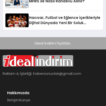
MHRS ile Nasıl Randevu Alınır?
Hacıvar, Futbol ve Eğlence İçerikleriyle
Dijital Dünyada Yeni Bir Soluk
Getiriyor
İdeal İndirim Fiyatları..
Reklam & İşbirliği:
habersonuclari@gmail.com
Hakkımızda
İletişim
Künye