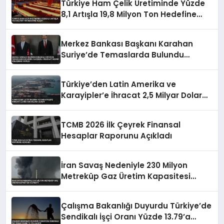
Türkiye Ham Çelik Üretiminde Yüzde
8,1 Artışla 19,8 Milyon Ton Hedefine
Ulaştı
Merkez Bankası Başkanı Karahan
Suriye’de Temaslarda Bulundu
Karşılıklı Mevduat Hesabı Anlaşması
Yapıldı
Türkiye’den Latin Amerika ve
Karayipler’e İhracat 2,5 Milyar Dolara
Ulaştı
TCMB 2026 İlk Çeyrek Finansal
Hesaplar Raporunu Açıkladı
İran Savaş Nedeniyle 230 Milyon
Metreküp Gaz Üretim Kapasitesi
Kaybetti
Çalışma Bakanlığı Duyurdu Türkiye’de
Sendikalı İşçi Oranı Yüzde 13.79’a