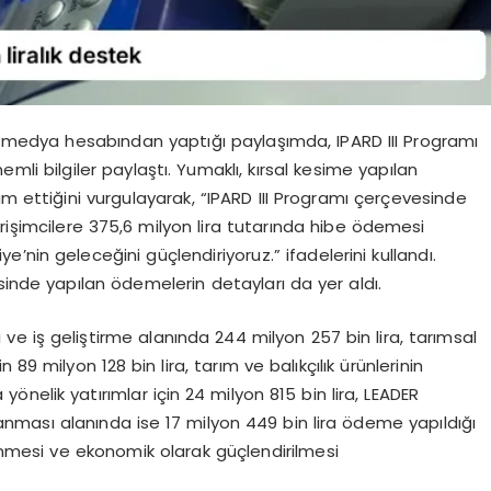
 medya hesabından yaptığı paylaşımda, IPARD III Programı
li bilgiler paylaştı. Yumaklı, kırsal kesime yapılan
am ettiğini vurgulayarak, “IPARD III Programı çerçevesinde
rişimcilere 375,6 milyon lira tutarında hibe ödemesi
ye’nin geleceğini güçlendiriyoruz.” ifadelerini kullandı.
sinde yapılan ödemelerin detayları da yer aldı.
si ve iş geliştirme alanında 244 milyon 257 bin lira, tarımsal
çin 89 milyon 128 bin lira, tarım ve balıkçılık ürünlerinin
ra yönelik yatırımlar için 24 milyon 815 bin lira, LEADER
lanması alanında ise 17 milyon 449 bin lira ödeme yapıldığı
lenmesi ve ekonomik olarak güçlendirilmesi