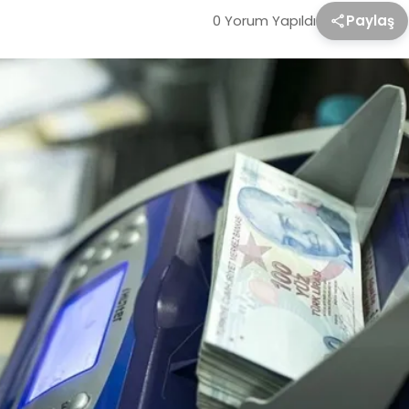
0 Yorum Yapıldı
Paylaş