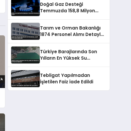
Doğal Gaz Desteği
Temmuzda 158,8 Milyon
Liraya Ulaştı
Tarım ve Orman Bakanlığı
1874 Personel Alımı Detayları
Açıklandı
Türkiye Barajlarında Son
Yılların En Yüksek Su
Seviyesi Kaydedildi
Tebligat Yapılmadan
İşletilen Faiz İade Edildi