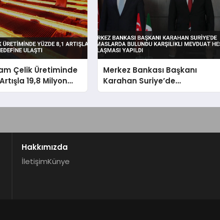
am Çelik Üretiminde
Merkez Bankası Başkanı
Artışla 19,8 Milyon
Karahan Suriye’de
ine Ulaştı
Temaslarda Bulundu Karşılıklı
Mevduat Hesabı Anlaşması
Yapıldı
Hakkımızda
İletişim
Künye