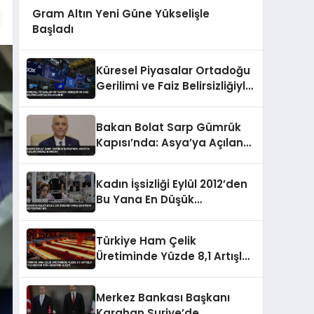
Gram Altın Yeni Güne Yükselişle
Başladı
Küresel Piyasalar Ortadoğu
Gerilimi ve Faiz Belirsizliğiyle
Dalgalandı
Bakan Bolat Sarp Gümrük
Kapısı’nda: Asya’ya Açılan
Önemli Koridor
Kadın İşsizliği Eylül 2012’den
Bu Yana En Düşük
Seviyesine İndi
Türkiye Ham Çelik
Üretiminde Yüzde 8,1 Artışla
19,8 Milyon Ton Hedefine
Ulaştı
Merkez Bankası Başkanı
Karahan Suriye’de