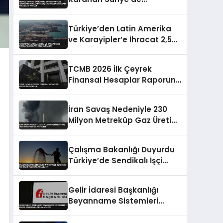
Temaslarda Bulundu
Karşılıklı Mevduat Hesabı
Türkiye’den Latin Amerika
Anlaşması Yapıldı
ve Karayipler’e İhracat 2,5
Milyar Dolara Ulaştı
TCMB 2026 İlk Çeyrek
Finansal Hesaplar Raporunu
Açıkladı
İran Savaş Nedeniyle 230
Milyon Metreküp Gaz Üretim
Kapasitesi Kaybetti
Çalışma Bakanlığı Duyurdu
Türkiye’de Sendikalı İşçi
Oranı Yüzde 13.79’a Ulaştı
Gelir İdaresi Başkanlığı
Beyanname Sistemleri
Bakımı Hakkında Açıklama
Yaptı