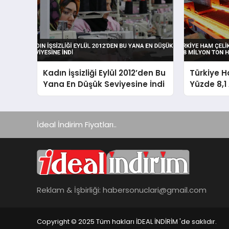
Kadın İşsizliği Eylül 2012’den Bu
Türkiye H
Yana En Düşük Seviyesine İndi
Yüzde 8,1 
Ton Hedef
İdeal İndirim Fiyatları..
Reklam & İşbirliği:
habersonuclari@gmail.com
Copyright © 2025 Tüm hakları İDEAL İNDİRİM 'de saklıdır.