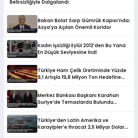
Belirsizliğiyle Dalgalandı
Bakan Bolat Sarp Gümrük Kapısı’nda:
Asya’ya Açılan Önemli Koridor
Kadın İşsizliği Eylül 2012’den Bu Yana
En Düşük Seviyesine İndi
Türkiye Ham Çelik Üretiminde Yüzde
8,1 Artışla 19,8 Milyon Ton Hedefine
Ulaştı
Merkez Bankası Başkanı Karahan
Suriye’de Temaslarda Bulundu
Karşılıklı Mevduat Hesabı Anlaşması
Yapıldı
Türkiye’den Latin Amerika ve
Karayipler’e İhracat 2,5 Milyar Dolara
Ulaştı