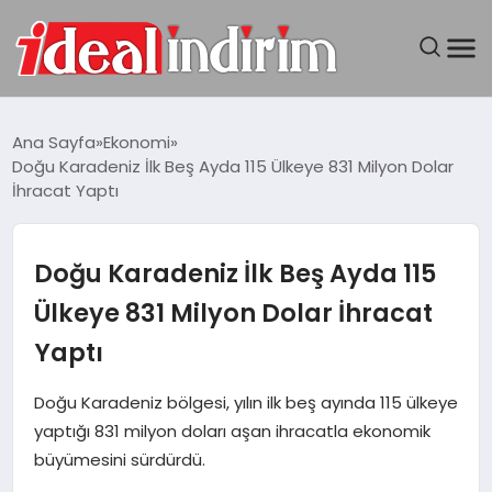
ANASAYFA
Ana Sayfa
Ekonomi
Doğu Karadeniz İlk Beş Ayda 115 Ülkeye 831 Milyon Dolar
BILGISAYAR
İhracat Yaptı
DÜNYA
Doğu Karadeniz İlk Beş Ayda 115
SEYAHAT
Ülkeye 831 Milyon Dolar İhracat
Yaptı
TEKNOLOJI
Doğu Karadeniz bölgesi, yılın ilk beş ayında 115 ülkeye
YAŞAM
yaptığı 831 milyon doları aşan ihracatla ekonomik
büyümesini sürdürdü.