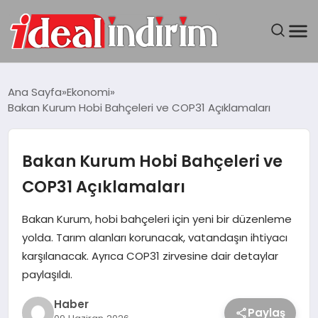
ANASAYFA
Ana Sayfa
Ekonomi
Bakan Kurum Hobi Bahçeleri ve COP31 Açıklamaları
BILGISAYAR
DÜNYA
Bakan Kurum Hobi Bahçeleri ve
COP31 Açıklamaları
SEYAHAT
Bakan Kurum, hobi bahçeleri için yeni bir düzenleme
TEKNOLOJI
yolda. Tarım alanları korunacak, vatandaşın ihtiyacı
karşılanacak. Ayrıca COP31 zirvesine dair detaylar
YAŞAM
paylaşıldı.
Haber
Paylaş