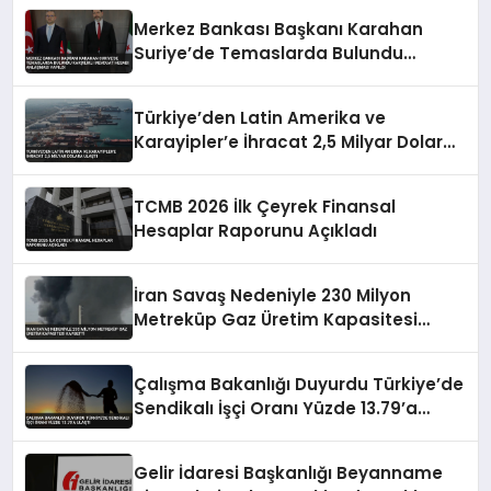
Merkez Bankası Başkanı Karahan
Suriye’de Temaslarda Bulundu
Karşılıklı Mevduat Hesabı Anlaşması
Yapıldı
Türkiye’den Latin Amerika ve
Karayipler’e İhracat 2,5 Milyar Dolara
Ulaştı
TCMB 2026 İlk Çeyrek Finansal
Hesaplar Raporunu Açıkladı
İran Savaş Nedeniyle 230 Milyon
Metreküp Gaz Üretim Kapasitesi
Kaybetti
Çalışma Bakanlığı Duyurdu Türkiye’de
Sendikalı İşçi Oranı Yüzde 13.79’a
Ulaştı
Gelir İdaresi Başkanlığı Beyanname