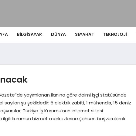
YFA
BILGISAYAR
DÜNYA
SEYAHAT
TEKNOLOJI
lınacak
Gazete”de yayımlanan ilanına göre daimi işçi statüsünde
sayıları şu şekildedir: 5 elektrik zabiti, 1 mühendis, 15 deniz
Başvurular, Türkiye İş Kurumu’nun internet sitesi
da ilgili kurumun hizmet merkezlerine şahsen başvurularak