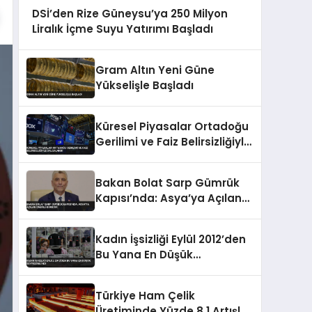
DSİ’den Rize Güneysu’ya 250 Milyon
Liralık İçme Suyu Yatırımı Başladı
Gram Altın Yeni Güne
Yükselişle Başladı
Küresel Piyasalar Ortadoğu
Gerilimi ve Faiz Belirsizliğiyle
Dalgalandı
Bakan Bolat Sarp Gümrük
Kapısı’nda: Asya’ya Açılan
Önemli Koridor
Kadın İşsizliği Eylül 2012’den
Bu Yana En Düşük
Seviyesine İndi
Türkiye Ham Çelik
Üretiminde Yüzde 8,1 Artışla