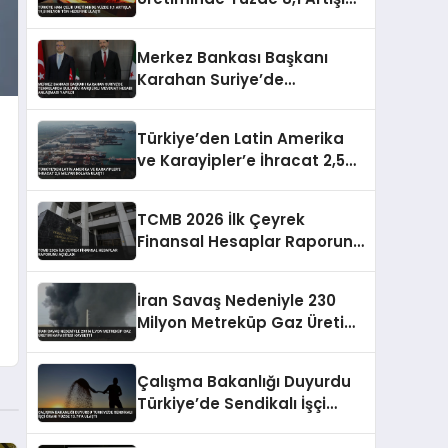
19,8 Milyon Ton Hedefine
Ulaştı
Merkez Bankası Başkanı
Karahan Suriye’de
Temaslarda Bulundu
Karşılıklı Mevduat Hesabı
Türkiye’den Latin Amerika
Anlaşması Yapıldı
ve Karayipler’e İhracat 2,5
Milyar Dolara Ulaştı
TCMB 2026 İlk Çeyrek
Finansal Hesaplar Raporunu
Açıkladı
İran Savaş Nedeniyle 230
Milyon Metreküp Gaz Üretim
Kapasitesi Kaybetti
Çalışma Bakanlığı Duyurdu
Türkiye’de Sendikalı İşçi
Oranı Yüzde 13.79’a Ulaştı