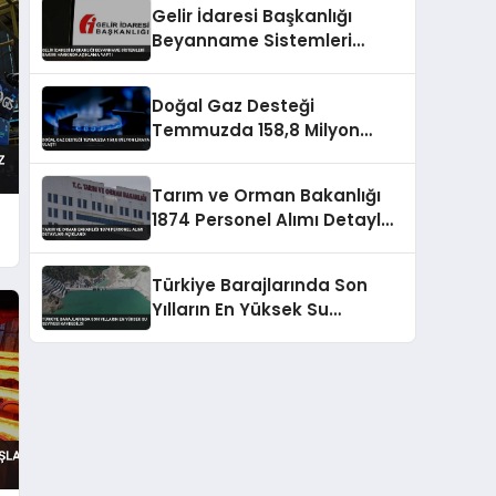
Gelir İdaresi Başkanlığı
Beyanname Sistemleri
Bakımı Hakkında Açıklama
Yaptı
Doğal Gaz Desteği
Temmuzda 158,8 Milyon
Liraya Ulaştı
Tarım ve Orman Bakanlığı
1874 Personel Alımı Detayları
Açıklandı
Türkiye Barajlarında Son
Yılların En Yüksek Su
Seviyesi Kaydedildi