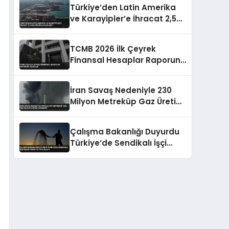
Türkiye’den Latin Amerika
Anlaşması Yapıldı
ve Karayipler’e İhracat 2,5
Milyar Dolara Ulaştı
TCMB 2026 İlk Çeyrek
Finansal Hesaplar Raporunu
Açıkladı
İran Savaş Nedeniyle 230
Milyon Metreküp Gaz Üretim
Kapasitesi Kaybetti
Çalışma Bakanlığı Duyurdu
Türkiye’de Sendikalı İşçi
Oranı Yüzde 13.79’a Ulaştı