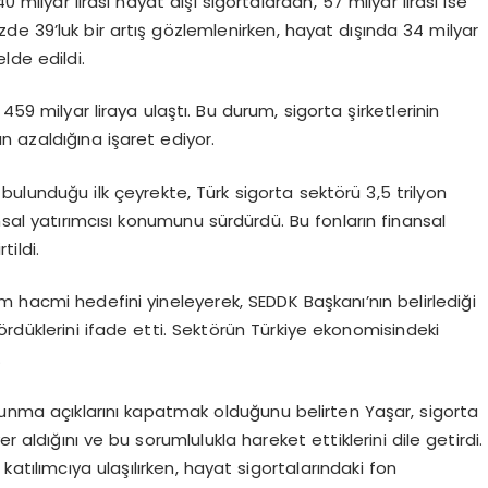
40 milyar lirası hayat dışı sigortalardan, 57 milyar lirası ise
zde 39’luk bir artış gözlemlenirken, hayat dışında 34 milyar
elde edildi.
 milyar liraya ulaştı. Bu durum, sigorta şirketlerinin
ın azaldığına işaret ediyor.
bulunduğu ilk çeyrekte, Türk sigorta sektörü 3,5 trilyon
msal yatırımcısı konumunu sürdürdü. Bu fonların finansal
tildi.
rim hacmi hedefini yineleyerek, SEDDK Başkanı’nın belirlediği
gördüklerini ifade etti. Sektörün Türkiye ekonomisindeki
.
runma açıklarını kapatmak olduğunu belirten Yaşar, sigorta
r aldığını ve bu sorumlulukla hareket ettiklerini dile getirdi.
n katılımcıya ulaşılırken, hayat sigortalarındaki fon