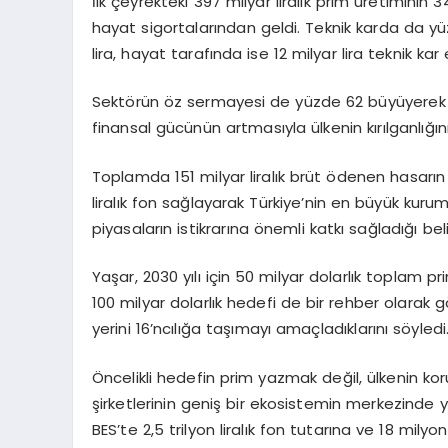
İlk çeyrekteki 397 milyar liralık prim üretiminin 3
hayat sigortalarından geldi. Teknik karda da yü
lira, hayat tarafında ise 12 milyar lira teknik kar 
Sektörün öz sermayesi de yüzde 62 büyüyerek 459
finansal gücünün artmasıyla ülkenin kırılganlığın
Toplamda 151 milyar liralık brüt ödenen hasarın 
liralık fon sağlayarak Türkiye’nin en büyük kuru
piyasaların istikrarına önemli katkı sağladığı belir
Yaşar, 2030 yılı için 50 milyar dolarlık toplam p
100 milyar dolarlık hedefi de bir rehber olarak 
yerini 16’ncılığa taşımayı amaçladıklarını söyledi
Öncelikli hedefin prim yazmak değil, ülkenin ko
şirketlerinin geniş bir ekosistemin merkezinde ye
BES’te 2,5 trilyon liralık fon tutarına ve 18 milyo