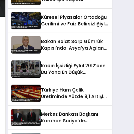
Küresel Piyasalar Ortadoğu
Gerilimi ve Faiz Belirsizliğiyle
Dalgalandı
Bakan Bolat Sarp Gümrük
Kapısı’nda: Asya’ya Açılan
Önemli Koridor
Kadın İşsizliği Eylül 2012’den
Bu Yana En Düşük
Seviyesine İndi
Türkiye Ham Çelik
Üretiminde Yüzde 8,1 Artışla
19,8 Milyon Ton Hedefine
Ulaştı
Merkez Bankası Başkanı
Karahan Suriye’de
Temaslarda Bulundu
Karşılıklı Mevduat Hesabı