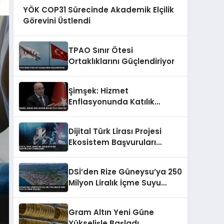
YÖK COP31 Sürecinde Akademik Elçilik
Görevini Üstlendi
TPAO Sınır Ötesi
Ortaklıklarını Güçlendiriyor
Şimşek: Hizmet
Enflasyonunda Katılık
Azalıyor
Dijital Türk Lirası Projesi
Ekosistem Başvuruları
Tamamlandı
DSİ’den Rize Güneysu’ya 250
Milyon Liralık İçme Suyu
Yatırımı Başladı
Gram Altın Yeni Güne
Yükselişle Başladı