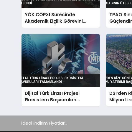
YÖK COP31 Sürecinde
TPAO Sınır
Akademik Elçilik Görevini
Güçlendir
Üstlendi
Dijital Türk Lirası Projesi
DSİ’den R
Ekosistem Başvuruları
Milyon Li
Tamamlandı
Yatırımı 
İdeal İndirim Fiyatları..