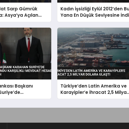
lat Sarp Gümrük
Kadın İşsizliği Eylül 2012’den B
a: Asya’ya Açılan
Yana En Düşük Seviyesine İnd
ridor
ankası Başkanı
Türkiye’den Latin Amerika ve
Suriye’de
Karayipler’e İhracat 2,5 Milyar
a Bulundu Karşılıklı
Dolara Ulaştı
Hesabı Anlaşması