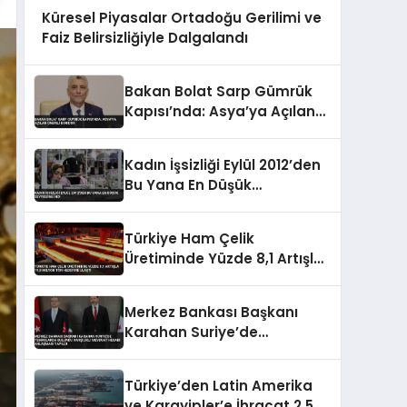
Küresel Piyasalar Ortadoğu Gerilimi ve
Faiz Belirsizliğiyle Dalgalandı
Bakan Bolat Sarp Gümrük
Kapısı’nda: Asya’ya Açılan
Önemli Koridor
Kadın İşsizliği Eylül 2012’den
Bu Yana En Düşük
Seviyesine İndi
Türkiye Ham Çelik
Üretiminde Yüzde 8,1 Artışla
19,8 Milyon Ton Hedefine
Ulaştı
Merkez Bankası Başkanı
Karahan Suriye’de
Temaslarda Bulundu
Karşılıklı Mevduat Hesabı
Türkiye’den Latin Amerika
Anlaşması Yapıldı
ve Karayipler’e İhracat 2,5