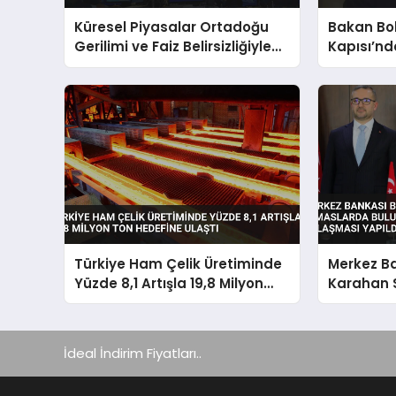
Küresel Piyasalar Ortadoğu
Bakan Bo
Gerilimi ve Faiz Belirsizliğiyle
Kapısı’nd
Dalgalandı
Önemli Ko
Türkiye Ham Çelik Üretiminde
Merkez B
Yüzde 8,1 Artışla 19,8 Milyon
Karahan 
Ton Hedefine Ulaştı
Temaslard
Mevduat 
Yapıldı
İdeal İndirim Fiyatları..