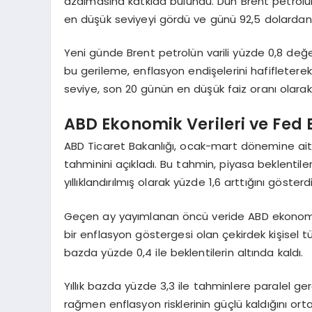
azalmasına katkıda bulundu. Dün Brent petrolün 
en düşük seviyeyi gördü ve günü 92,5 dolarda
Yeni günde Brent petrolün varili yüzde 0,8 değer
bu gerileme, enflasyon endişelerini hafifleterek 
seviye, son 20 günün en düşük faiz oranı olarak
ABD Ekonomik Verileri ve Fed B
ABD Ticaret Bakanlığı, ocak-mart dönemine ait Gay
tahminini açıkladı. Bu tahmin, piyasa beklentiler
yıllıklandırılmış olarak yüzde 1,6 arttığını gösterdi
Geçen ay yayımlanan öncü veride ABD ekonomis
bir enflasyon göstergesi olan çekirdek kişisel 
bazda yüzde 0,4 ile beklentilerin altında kaldı.
Yıllık bazda yüzde 3,3 ile tahminlere paralel g
rağmen enflasyon risklerinin güçlü kaldığını ort