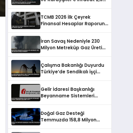
Milyar Dolara Ulaştı
TCMB 2026 İlk Çeyrek
Finansal Hesaplar Raporunu
Açıkladı
İran Savaş Nedeniyle 230
Milyon Metreküp Gaz Üretim
Kapasitesi Kaybetti
Çalışma Bakanlığı Duyurdu
Türkiye’de Sendikalı İşçi
Oranı Yüzde 13.79’a Ulaştı
Gelir İdaresi Başkanlığı
Beyanname Sistemleri
Bakımı Hakkında Açıklama
Yaptı
Doğal Gaz Desteği
Temmuzda 158,8 Milyon
Liraya Ulaştı