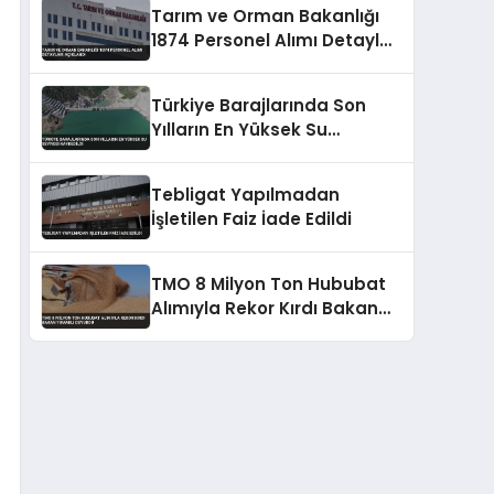
Tarım ve Orman Bakanlığı
1874 Personel Alımı Detayları
Açıklandı
Türkiye Barajlarında Son
Yılların En Yüksek Su
Seviyesi Kaydedildi
Tebligat Yapılmadan
İşletilen Faiz İade Edildi
TMO 8 Milyon Ton Hububat
Alımıyla Rekor Kırdı Bakan
Yumaklı Duyurdu