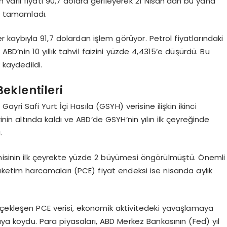
varil fiyatı 90,7 dolara gerileyerek 21 Nisan’dan bu yana
n tamamladı.
 kaybıyla 91,7 dolardan işlem görüyor. Petrol fiyatlarındaki
ABD’nin 10 yıllık tahvil faizini yüzde 4,4315’e düşürdü. Bu
 kaydedildi.
eklentileri
ri Safi Yurt İçi Hasıla (GSYH) verisine ilişkin ikinci
inin altında kaldı ve ABD’de GSYH’nin yılın ilk çeyreğinde
.
inin ilk çeyrekte yüzde 2 büyümesi öngörülmüştü. Önemli
tüketim harcamaları (PCE) fiyat endeksi ise nisanda aylık
erçekleşen PCE verisi, ekonomik aktivitedeki yavaşlamaya
aya koydu. Para piyasaları, ABD Merkez Bankasının (Fed) yıl