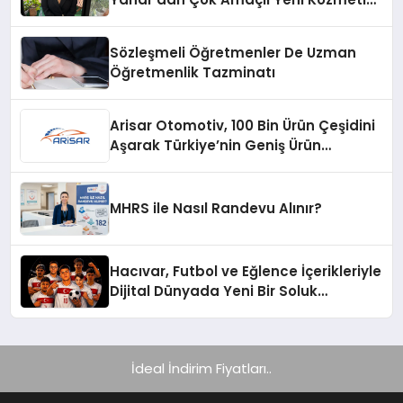
Ürünü
Sözleşmeli Öğretmenler De Uzman
Öğretmenlik Tazminatı
Arisar Otomotiv, 100 Bin Ürün Çeşidini
Aşarak Türkiye’nin Geniş Ürün
Yelpazesine Sahip Oto Yedek Parça
Platformlarından Biri Oldu
MHRS ile Nasıl Randevu Alınır?
Hacıvar, Futbol ve Eğlence İçerikleriyle
Dijital Dünyada Yeni Bir Soluk
Getiriyor
İdeal İndirim Fiyatları..