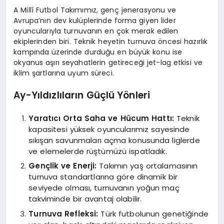
A Millî Futbol Takımımız, genç jenerasyonu ve
Avrupa’nın dev kulüplerinde forma giyen lider
oyuncularıyla turnuvanın en çok merak edilen
ekiplerinden biri. Teknik heyetin turnuva öncesi hazırlık
kampında üzerinde durduğu en büyük konu ise
okyanus aşırı seyahatlerin getireceği jet-lag etkisi ve
iklim şartlarına uyum süreci.
Ay-Yıldızlıların Güçlü Yönleri
Yaratıcı Orta Saha ve Hücum Hattı:
Teknik
kapasitesi yüksek oyuncularımız sayesinde
sıkışan savunmaları açma konusunda liglerde
ve elemelerde rüştümüzü ispatladık.
Gençlik ve Enerji:
Takımın yaş ortalamasının
turnuva standartlarına göre dinamik bir
seviyede olması, turnuvanın yoğun maç
takviminde bir avantaj olabilir.
Turnuva Refleksi:
Türk futbolunun genetiğinde