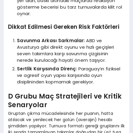
yer alan, baskı altındaki maçlarda reaksiyon
gösterme becerisi bu tarz turnuvalarda kilit rol
oynar.
Dikkat Edilmesi Gereken Risk Faktörleri
Savunma Arkası Sarkmalar:
ABD ve
Avusturya gibi direkt oyunu ve hızlı geçişleri
seven takımlara karşı savunma çizgisinin
nerede kurulacağı hayati önem taşıyor.
Sertlik Karşısında Direnç:
Paraguay’ın fiziksel
ve agresif oyun yapısı karşısında oyun
disiplininden kopmamak gerekiyor.
D Grubu Maç Stratejileri ve Kritik
Senaryolar
Gruptan çıkma mücadelesinde her puanın, hatta
atılacak ve yenilecek her golün (averajın) hesabı
şimdiden yapılıyor. Turnuva formatı gereği gruplarını ilk
iki sırada tamamlayan takımlar doğrudan bir üst tura