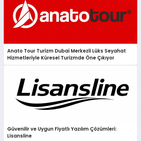
Anato Tour Turizm Dubai Merkezli Lüks Seyahat
Hizmetleriyle Küresel Turizmde Öne Çıkıyor
Güvenilir ve Uygun Fiyatlı Yazılım Çözümleri:
Lisansline