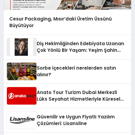
Cesur Packaging, Mısır’daki Üretim Üssünü
Büyütüyor
Diş Hekimliğinden Edebiyata Uzanan
Çok Yönlü Bir Yaşam: Yeşim Şahin
Yaman
Sorbe içecekleri nerelerden satın
alınır?
Anato Tour Turizm Dubai Merkezli
Lüks Seyahat Hizmetleriyle Küresel
Turizmde Öne Çıkıyor
Güvenilir ve Uygun Fiyatlı Yazılım
Çözümleri: Lisansline