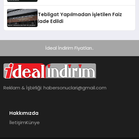
Tebligat Yapılmadan İşletilen Faiz
İade Edildi
İdeal İndirim Fiyatları..
Reklam & İşbirliği:
habersonuclari@gmail.com
Hakkımızda
İletişim
Künye