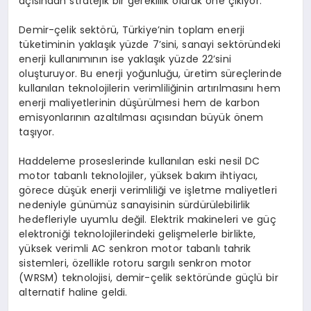
açısından stratejik bir gereklilik olarak öne çıkıyor.
Demir-çelik sektörü, Türkiye’nin toplam enerji
tüketiminin yaklaşık yüzde 7’sini, sanayi sektöründeki
enerji kullanımının ise yaklaşık yüzde 22’sini
oluşturuyor. Bu enerji yoğunluğu, üretim süreçlerinde
kullanılan teknolojilerin verimliliğinin artırılmasını hem
enerji maliyetlerinin düşürülmesi hem de karbon
emisyonlarının azaltılması açısından büyük önem
taşıyor.
Haddeleme proseslerinde kullanılan eski nesil DC
motor tabanlı teknolojiler, yüksek bakım ihtiyacı,
görece düşük enerji verimliliği ve işletme maliyetleri
nedeniyle günümüz sanayisinin sürdürülebilirlik
hedefleriyle uyumlu değil. Elektrik makineleri ve güç
elektroniği teknolojilerindeki gelişmelerle birlikte,
yüksek verimli AC senkron motor tabanlı tahrik
sistemleri, özellikle rotoru sargılı senkron motor
(WRSM) teknolojisi, demir-çelik sektöründe güçlü bir
alternatif haline geldi.