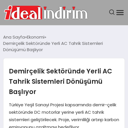
ANASAYFA
Ana Sayfa
Ekonomi
Demirçelik Sektöründe Yerli AC Tahrik Sistemleri
BILGISAYAR
Dönüşümü Başlıyor
DÜNYA
Demirçelik Sektöründe Yerli AC
SEYAHAT
Tahrik Sistemleri Dönüşümü
Başlıyor
TEKNOLOJI
Türkiye Yeşil Sanayi Projesi kapsamında demir-çelik
YAŞAM
sektöründe DC motorlar yerine yerli AC tahrik
sistemleri geliştirilecek. Proje, verimliliği artırıp karbon
emisyonunu azaltmayı hedefliyor.