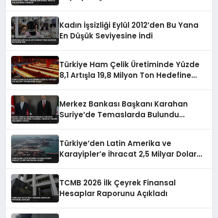
Kadın İşsizliği Eylül 2012’den Bu Yana
En Düşük Seviyesine İndi
Türkiye Ham Çelik Üretiminde Yüzde
8,1 Artışla 19,8 Milyon Ton Hedefine
Ulaştı
Merkez Bankası Başkanı Karahan
Suriye’de Temaslarda Bulundu
Karşılıklı Mevduat Hesabı Anlaşması
Yapıldı
Türkiye’den Latin Amerika ve
Karayipler’e İhracat 2,5 Milyar Dolara
Ulaştı
TCMB 2026 İlk Çeyrek Finansal
Hesaplar Raporunu Açıkladı