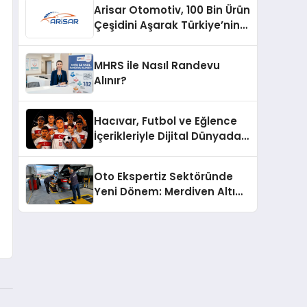
Arisar Otomotiv, 100 Bin Ürün
Çeşidini Aşarak Türkiye’nin
Geniş Ürün Yelpazesine
Sahip Oto Yedek Parça
MHRS ile Nasıl Randevu
Platformlarından Biri Oldu
Alınır?
Hacıvar, Futbol ve Eğlence
İçerikleriyle Dijital Dünyada
Yeni Bir Soluk Getiriyor
Oto Ekspertiz Sektöründe
Yeni Dönem: Merdiven Altı
İşletmeler Tarih Oluyor