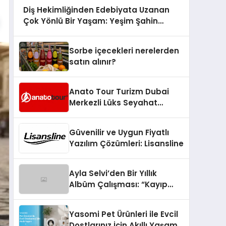
Diş Hekimliğinden Edebiyata Uzanan
Çok Yönlü Bir Yaşam: Yeşim Şahin
Yaman
Sorbe içecekleri nerelerden
satın alınır?
Anato Tour Turizm Dubai
Merkezli Lüks Seyahat
Hizmetleriyle Küresel
Turizmde Öne Çıkıyor
Güvenilir ve Uygun Fiyatlı
Yazılım Çözümleri: Lisansline
Ayla Selvi’den Bir Yıllık
Albüm Çalışması: “Kayıp
Kasetler 1” 31 Temmuz’da
Çıktı
Yasomi Pet Ürünleri ile Evcil
Dostlarınız İçin Akıllı Yaşam