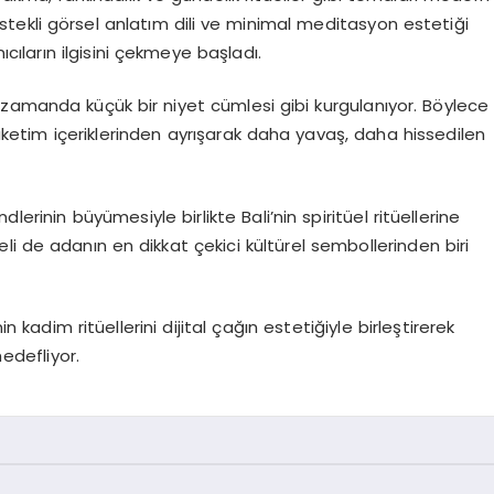
â destekli görsel anlatım dili ve minimal meditasyon estetiği
cıların ilgisini çekmeye başladı.
nı zamanda küçük bir niyet cümlesi gibi kurgulanıyor. Böylece
 tüketim içeriklerinden ayrışarak daha yavaş, daha hissedilen
erinin büyümesiyle birlikte Bali’nin spiritüel ritüellerine
üeli de adanın en dikkat çekici kültürel sembollerinden biri
kadim ritüellerini dijital çağın estetiğiyle birleştirerek
hedefliyor.