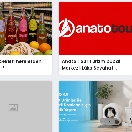
cekleri nerelerden
Anato Tour Turizm Dubai
ır?
Merkezli Lüks Seyahat
Hizmetleriyle Küresel
Turizmde Öne Çıkıyor