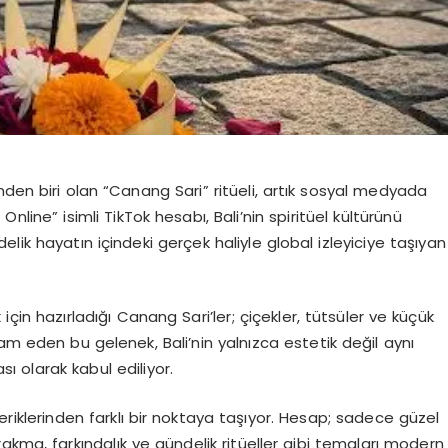
nden biri olan “Canang Sari” ritüeli, artık sosyal medyada
Online” isimli TikTok hesabı, Bali’nin spiritüel kültürünü
lik hayatın içindeki gerçek haliyle global izleyiciye taşıyan
için hazırladığı Canang Sari’ler; çiçekler, tütsüler ve küçük
am eden bu gelenek, Bali’nin yalnızca estetik değil aynı
ı olarak kabul ediliyor.
çeriklerinden farklı bir noktaya taşıyor. Hesap; sadece güzel
akma, farkındalık ve gündelik ritüeller gibi temaları modern