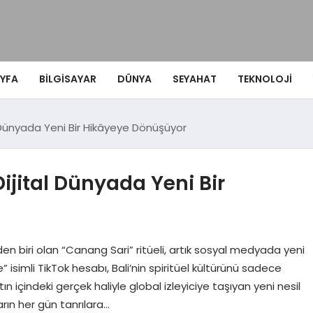
YFA
BILGISAYAR
DÜNYA
SEYAHAT
TEKNOLOJI
tal Dünyada Yeni Bir Hikâyeye Dönüşüyor
 Dijital Dünyada Yeni Bir
en biri olan “Canang Sari” ritüeli, artık sosyal medyada yeni
” isimli TikTok hesabı, Bali’nin spiritüel kültürünü sadece
n içindeki gerçek haliyle global izleyiciye taşıyan yeni nesil
ların her gün tanrılara…