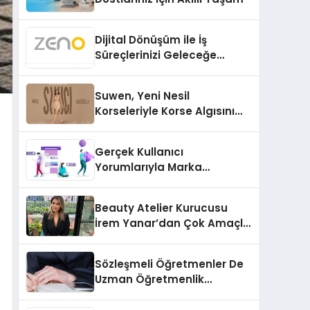
Dijital Dönüşüm ile İş
Süreçlerinizi Geleceğe
Hazırlayın
Suwen, Yeni Nesil
Korseleriyle Korse Algısını
Değiştiriyor
Gerçek Kullanıcı
Yorumlarıyla Marka
Güvenilirliğini Artırın
Beauty Atelier Kurucusu
İrem Yanar’dan Çok Amaçlı
Yeni Kozmetik Ürünü
Sözleşmeli Öğretmenler De
Uzman Öğretmenlik
Tazminatı