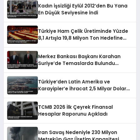
Kadın İşsizliği Eylül 2012’den Bu Yana
En Düşük Seviyesine İndi
Türkiye Ham Çelik Üretiminde Yüzde
8,1 Artışla 19,8 Milyon Ton Hedefine
Ulaştı
Merkez Bankası Başkanı Karahan
Suriye’de Temaslarda Bulundu
Karşılıklı Mevduat Hesabı Anlaşması
Yapıldı
Türkiye’den Latin Amerika ve
Karayipler’e İhracat 2,5 Milyar Dolara
Ulaştı
TCMB 2026 İlk Çeyrek Finansal
Hesaplar Raporunu Açıkladı
İran Savaş Nedeniyle 230 Milyon
Metreküp Gaz Üretim Kapasitesi