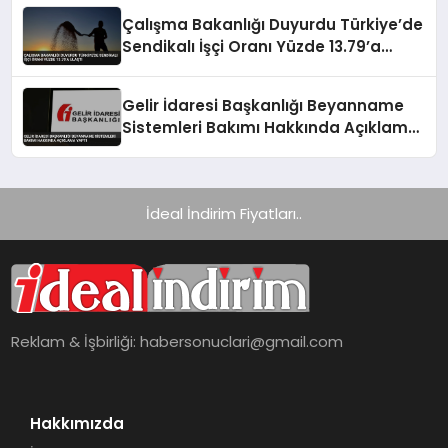
Çalışma Bakanlığı Duyurdu Türkiye’de
Sendikalı İşçi Oranı Yüzde 13.79’a
Ulaştı
Gelir İdaresi Başkanlığı Beyanname
Sistemleri Bakımı Hakkında Açıklama
Yaptı
İdeal İndirim Fiyatları..
Reklam & İşbirliği:
habersonuclari@gmail.com
Hakkımızda