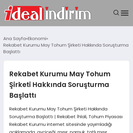
ANASAYFA
Ana Sayfa
Ekonomi
Rekabet Kurumu May Tohum Şirketi Hakkında Soruşturma
BILGISAYAR
Başlattı
DÜNYA
Rekabet Kurumu May Tohum
SEYAHAT
Şirketi Hakkında Soruşturma
Başlattı
TEKNOLOJI
Rekabet Kurumu May Tohum Şirketi Hakkında
YAŞAM
Soruşturma Başlattı | Rekabet İhlali, Tohum Piyasası
Rekabet Kurumu internet sitesinde yayımladığı
açıklamada, ayçiçeği, mısır, pamuk, tatlı mısır,