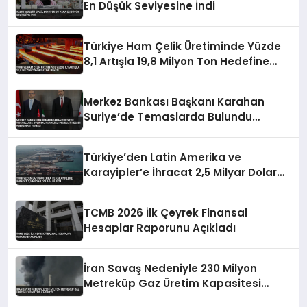
En Düşük Seviyesine İndi
Türkiye Ham Çelik Üretiminde Yüzde
8,1 Artışla 19,8 Milyon Ton Hedefine
Ulaştı
Merkez Bankası Başkanı Karahan
Suriye’de Temaslarda Bulundu
Karşılıklı Mevduat Hesabı Anlaşması
Yapıldı
Türkiye’den Latin Amerika ve
Karayipler’e İhracat 2,5 Milyar Dolara
Ulaştı
TCMB 2026 İlk Çeyrek Finansal
Hesaplar Raporunu Açıkladı
İran Savaş Nedeniyle 230 Milyon
Metreküp Gaz Üretim Kapasitesi
Kaybetti