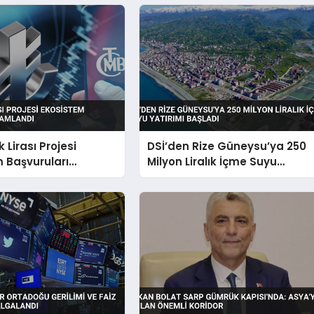
k Lirası Projesi
DSİ’den Rize Güneysu’ya 250
 Başvuruları
Milyon Liralık İçme Suyu
ndı
Yatırımı Başladı