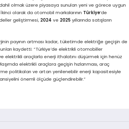
sı dahil olmak üzere piyasaya sunulan yeni ve görece uygun
dı. İkinci olarak da otomobil markalarının
Türkiye
‘de
ller geliştirmesi,
2024
ve
2025
yıllarında satışların
erjinin payının artması kadar, tüketimde elektriğe geçişin de
nları kaydetti: “Türkiye’de elektrikli otomobiller
 elektrikli araçlarla enerji ithalatını düşürmek için henüz
laşımda elektrikli araçlara geçişin hızlanması, araç
me politikaları ve artan yenilenebilir enerji kapasitesiyle
ansiyelini önemli ölçüde güçlendirebilir.”