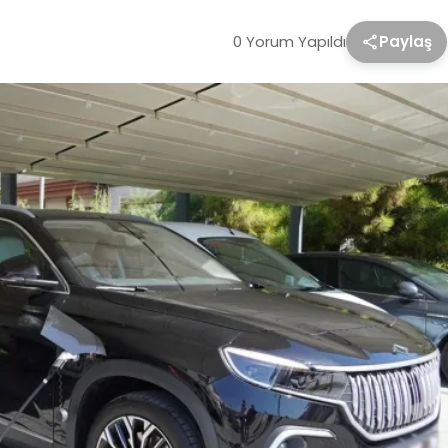
0 Yorum Yapıldı
Paylaş