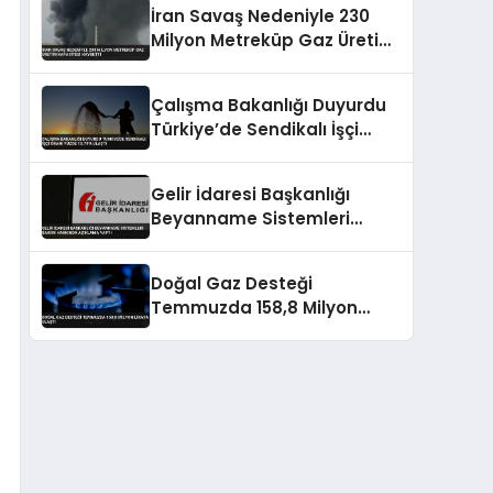
İran Savaş Nedeniyle 230
Milyon Metreküp Gaz Üretim
Kapasitesi Kaybetti
Çalışma Bakanlığı Duyurdu
Türkiye’de Sendikalı İşçi
Oranı Yüzde 13.79’a Ulaştı
Gelir İdaresi Başkanlığı
Beyanname Sistemleri
Bakımı Hakkında Açıklama
Yaptı
Doğal Gaz Desteği
Temmuzda 158,8 Milyon
Liraya Ulaştı