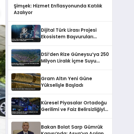
Şimşek: Hizmet Enflasyonunda Katılık
Azalıyor
Dijital Türk Lirası Projesi
Ekosistem Başvuruları
Tamamlandı
DSİ’den Rize Güneysu’ya 250
Milyon Liralık İçme Suyu
Yatırımı Başladı
Gram Altın Yeni Güne
Yükselişle Başladı
Küresel Piyasalar Ortadoğu
Gerilimi ve Faiz Belirsizliğiyle
Dalgalandı
Bakan Bolat Sarp Gümrük
Kapısı’nda: Asya’ya Açılan