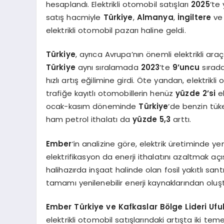
hesaplandı. Elektrikli otomobil satışları
2025
‘te 
satış hacmiyle
Türkiye
,
Almanya
,
İngiltere
v
elektrikli otomobil pazarı haline geldi.
Türkiye
, ayrıca Avrupa’nın önemli elektrikli ara
Türkiye
aynı sıralamada
2023
‘te
9’uncu
sırada
hızlı artış eğilimine girdi. Öte yandan, elektrik
trafiğe kayıtlı otomobillerin henüz
yüzde 2’si
el
ocak-kasım döneminde
Türkiye
‘de benzin tük
ham petrol ithalatı da
yüzde 5,3
arttı.
Ember
‘in analizine göre, elektrik üretiminde ye
elektrifikasyon da enerji ithalatını azaltmak aç
halihazırda inşaat halinde olan fosil yakıtlı sa
tamamı yenilenebilir enerji kaynaklarından oluş
Ember Türkiye ve Kafkaslar Bölge Lideri Ufu
elektrikli otomobil satışlarındaki artışta iki teme