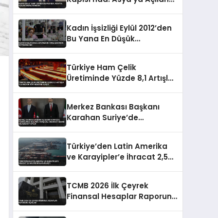
Önemli Koridor
Kadın İşsizliği Eylül 2012’den
Bu Yana En Düşük
Seviyesine İndi
Türkiye Ham Çelik
Üretiminde Yüzde 8,1 Artışla
19,8 Milyon Ton Hedefine
Ulaştı
Merkez Bankası Başkanı
Karahan Suriye’de
Temaslarda Bulundu
Karşılıklı Mevduat Hesabı
Türkiye’den Latin Amerika
Anlaşması Yapıldı
ve Karayipler’e İhracat 2,5
Milyar Dolara Ulaştı
TCMB 2026 İlk Çeyrek
Finansal Hesaplar Raporunu
Açıkladı