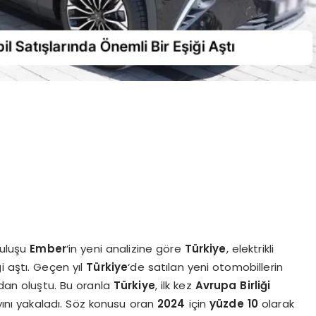
ruluşu
Ember
‘in yeni analizine göre
Türkiye
, elektrikli
i aştı. Geçen yıl
Türkiye
‘de satılan yeni otomobillerin
dan oluştu. Bu oranla
Türkiye
, ilk kez
Avrupa Birliği
ayını yakaladı. Söz konusu oran
2024
için
yüzde 10
olarak