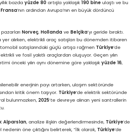
yıllık bazda
yüzde 80
artışla yaklaşık
190 bine
ulaştı ve bu
e
Fransa
‘nın ardından Avrupa’nın en büyük dördüncü
ç pazarları
Norveç
,
Hollanda
ve
Belçika
‘yı geride bıraktı.
 yer alırken, elektrikli araç satışları bu dönemden itibaren
li otomobil satışlarındaki güçlü artışa rağmen
Türkiye
‘de
ektrikli ve fosil yakıtlı araçlardan oluşuyor. Geçen yılın
etimi önceki yılın aynı dönemine göre yaklaşık
yüzde 16
,
nilenebilir enerjinin payı artarken, ulaşım sektöründe
ısından kritik önem taşıyor.
Türkiye
‘de elektrik sektöründe
ntral bulunmazken,
2025
‘te devreye alınan yeni santrallerin
tu.
k Alparslan
, analize ilişkin değerlendirmesinde,
Türkiye
‘de
l nedenin öne çıktığını belirterek, “İlk olarak,
Türkiye
‘de