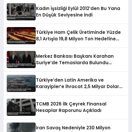
Kadın İşsizliği Eylül 2012’den Bu Yana
En Düşük Seviyesine İndi
Türkiye Ham Çelik Üretiminde Yüzde
8,1 Artışla 19,8 Milyon Ton Hedefine
Ulaştı
Merkez Bankası Başkanı Karahan
Suriye’de Temaslarda Bulundu
Karşılıklı Mevduat Hesabı Anlaşması
Yapıldı
Türkiye’den Latin Amerika ve
Karayipler’e İhracat 2,5 Milyar Dolara
Ulaştı
TCMB 2026 İlk Çeyrek Finansal
Hesaplar Raporunu Açıkladı
İran Savaş Nedeniyle 230 Milyon