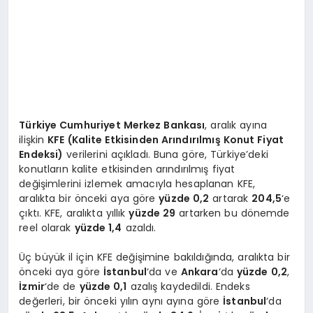
Türkiye Cumhuriyet Merkez Bankası
, aralık ayına
ilişkin
KFE (Kalite Etkisinden Arındırılmış Konut Fiyat
Endeksi)
verilerini açıkladı. Buna göre, Türkiye’deki
konutların kalite etkisinden arındırılmış fiyat
değişimlerini izlemek amacıyla hesaplanan KFE,
aralıkta bir önceki aya göre
yüzde 0,2
artarak
204,5
‘e
çıktı. KFE, aralıkta yıllık
yüzde 29
artarken bu dönemde
reel olarak
yüzde 1,4
azaldı.
Üç büyük il için KFE değişimine bakıldığında, aralıkta bir
önceki aya göre
İstanbul
‘da ve
Ankara
‘da
yüzde 0,2
,
İzmir
‘de de
yüzde 0,1
azalış kaydedildi. Endeks
değerleri, bir önceki yılın aynı ayına göre
İstanbul
‘da