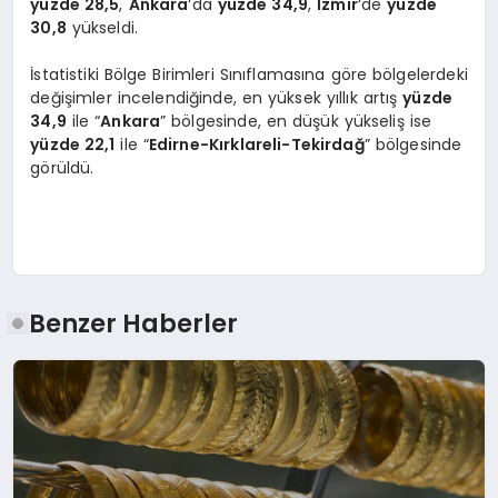
yüzde 28,5
,
Ankara
‘da
yüzde 34,9
,
İzmir
‘de
yüzde
30,8
yükseldi.
İstatistiki Bölge Birimleri Sınıflamasına göre bölgelerdeki
değişimler incelendiğinde, en yüksek yıllık artış
yüzde
34,9
ile “
Ankara
” bölgesinde, en düşük yükseliş ise
yüzde 22,1
ile “
Edirne-Kırklareli-Tekirdağ
” bölgesinde
görüldü.
Benzer Haberler