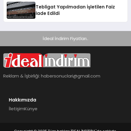
Tebligat Yapılmadan İşletilen Faiz
İade Edildi
İdeal İndirim Fiyatları..
Reklam & İşbirliği:
habersonuclari@gmail.com
Hakkımızda
İletişim
Künye