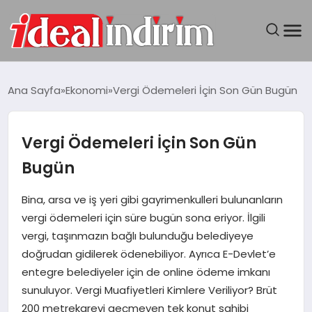
ANASAYFA
Ana Sayfa
Ekonomi
Vergi Ödemeleri İçin Son Gün Bugün
BILGISAYAR
Vergi Ödemeleri İçin Son Gün
DÜNYA
Bugün
SEYAHAT
Bina, arsa ve iş yeri gibi gayrimenkulleri bulunanların
vergi ödemeleri için süre bugün sona eriyor. İlgili
TEKNOLOJI
vergi, taşınmazın bağlı bulunduğu belediyeye
doğrudan gidilerek ödenebiliyor. Ayrıca E-Devlet’e
YAŞAM
entegre belediyeler için de online ödeme imkanı
sunuluyor. Vergi Muafiyetleri Kimlere Veriliyor? Brüt
200 metrekareyi geçmeyen tek konut sahibi