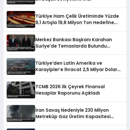
Türkiye Ham Çelik Üretiminde Yüzde
8,1 Artışla 19,8 Milyon Ton Hedefine
Ulaştı
Merkez Bankası Başkanı Karahan
Suriye’de Temaslarda Bulundu
Karşılıklı Mevduat Hesabı Anlaşması
Yapıldı
Türkiye’den Latin Amerika ve
Karayipler’e İhracat 2,5 Milyar Dolara
Ulaştı
TCMB 2026 İlk Çeyrek Finansal
Hesaplar Raporunu Açıkladı
İran Savaş Nedeniyle 230 Milyon
Metreküp Gaz Üretim Kapasitesi
Kaybetti