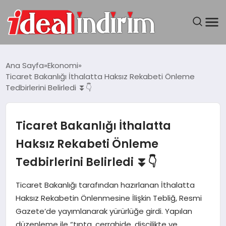
ANASAYFA
Ana Sayfa
Ekonomi
Ticaret Bakanlığı İthalatta Haksız Rekabeti Önleme
BILGISAYAR
Tedbirlerini Belirledi ⏬👇
DÜNYA
Ticaret Bakanlığı İthalatta
SEYAHAT
Haksız Rekabeti Önleme
Tedbirlerini Belirledi ⏬👇
TEKNOLOJI
Ticaret Bakanlığı tarafından hazırlanan İthalatta
YAŞAM
Haksız Rekabetin Önlenmesine İlişkin Tebliğ, Resmi
Gazete’de yayımlanarak yürürlüğe girdi. Yapılan
düzenleme ile “tıpta, cerrahide, dişçilikte ve