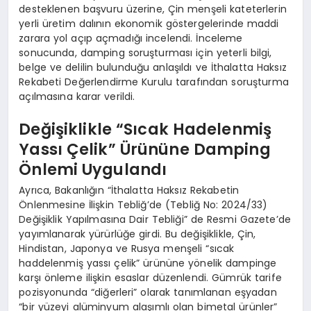
desteklenen başvuru üzerine, Çin menşeli kateterlerin
yerli üretim dalının ekonomik göstergelerinde maddi
zarara yol açıp açmadığı incelendi. İnceleme
sonucunda, damping soruşturması için yeterli bilgi,
belge ve delilin bulunduğu anlaşıldı ve İthalatta Haksız
Rekabeti Değerlendirme Kurulu tarafından soruşturma
açılmasına karar verildi.
Değişiklikle “Sıcak Hadelenmiş
Yassı Çelik” Ürününe Damping
Önlemi Uygulandı
Ayrıca, Bakanlığın “İthalatta Haksız Rekabetin
Önlenmesine İlişkin Tebliğ’de (Tebliğ No: 2024/33)
Değişiklik Yapılmasına Dair Tebliği” de Resmi Gazete’de
yayımlanarak yürürlüğe girdi. Bu değişiklikle, Çin,
Hindistan, Japonya ve Rusya menşeli “sıcak
haddelenmiş yassı çelik” ürününe yönelik dampinge
karşı önleme ilişkin esaslar düzenlendi. Gümrük tarife
pozisyonunda “diğerleri” olarak tanımlanan eşyadan
“bir yüzeyi alüminyum alaşımlı olan bimetal ürünler”