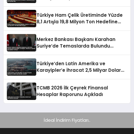
Türkiye Ham Çelik Üretiminde Yüzde
8,1 Artışla 19,8 Milyon Ton Hedefine
Ulaştı
Merkez Bankası Başkanı Karahan
Suriye’de Temaslarda Bulundu
Karşılıklı Mevduat Hesabı Anlaşması
Yapıldı
Türkiye’den Latin Amerika ve
Karayipler’e İhracat 2,5 Milyar Dolara
Ulaştı
TCMB 2026 İlk Çeyrek Finansal
Hesaplar Raporunu Açıkladı
İdeal İndirim Fiyatları..