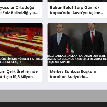
iyasalar Ortadoğu
Bakan Bolat Sarp Gümrük
 Faiz Belirsizliğiyle
Kapısı’nda: Asya’ya Açılan
dı
Önemli Koridor
am Çelik Üretiminde
Merkez Bankası Başkanı
Artışla 19,8 Milyon
Karahan Suriye’de
ine Ulaştı
Temaslarda Bulundu Karşılıklı
Mevduat Hesabı Anlaşması
Yapıldı