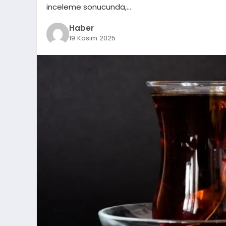
inceleme sonucunda,…
Haber
19 Kasım 2025