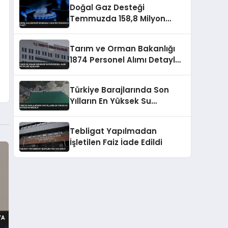
Doğal Gaz Desteği
Temmuzda 158,8 Milyon
Liraya Ulaştı
Tarım ve Orman Bakanlığı
1874 Personel Alımı Detayları
Açıklandı
Türkiye Barajlarında Son
Yılların En Yüksek Su
Seviyesi Kaydedildi
Tebligat Yapılmadan
İşletilen Faiz İade Edildi