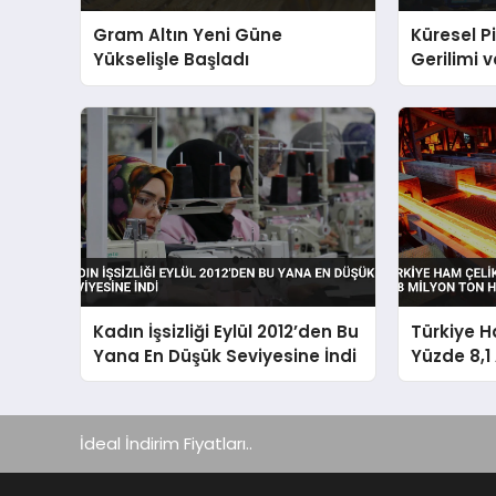
Gram Altın Yeni Güne
Küresel P
Yükselişle Başladı
Gerilimi ve
Dalgalan
Kadın İşsizliği Eylül 2012’den Bu
Türkiye H
Yana En Düşük Seviyesine İndi
Yüzde 8,1 
Ton Hedef
İdeal İndirim Fiyatları..