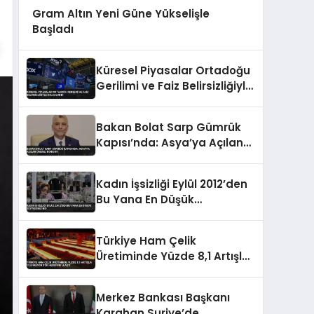
Gram Altın Yeni Güne Yükselişle
Başladı
Küresel Piyasalar Ortadoğu
Gerilimi ve Faiz Belirsizliğiyle
Dalgalandı
Bakan Bolat Sarp Gümrük
Kapısı’nda: Asya’ya Açılan
Önemli Koridor
Kadın İşsizliği Eylül 2012’den
Bu Yana En Düşük
Seviyesine İndi
Türkiye Ham Çelik
Üretiminde Yüzde 8,1 Artışla
19,8 Milyon Ton Hedefine
Ulaştı
Merkez Bankası Başkanı
Karahan Suriye’de