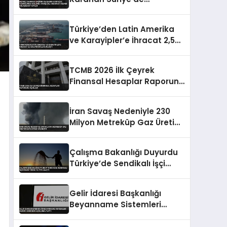
Temaslarda Bulundu
Karşılıklı Mevduat Hesabı
Türkiye’den Latin Amerika
Anlaşması Yapıldı
ve Karayipler’e İhracat 2,5
Milyar Dolara Ulaştı
TCMB 2026 İlk Çeyrek
Finansal Hesaplar Raporunu
Açıkladı
İran Savaş Nedeniyle 230
Milyon Metreküp Gaz Üretim
Kapasitesi Kaybetti
Çalışma Bakanlığı Duyurdu
Türkiye’de Sendikalı İşçi
Oranı Yüzde 13.79’a Ulaştı
Gelir İdaresi Başkanlığı
Beyanname Sistemleri
Bakımı Hakkında Açıklama
Yaptı