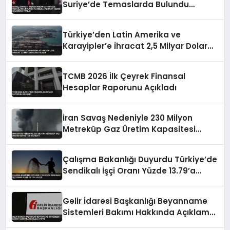
Suriye’de Temaslarda Bulundu
Karşılıklı Mevduat Hesabı Anlaşması
Yapıldı
Türkiye’den Latin Amerika ve
Karayipler’e İhracat 2,5 Milyar Dolara
Ulaştı
TCMB 2026 İlk Çeyrek Finansal
Hesaplar Raporunu Açıkladı
İran Savaş Nedeniyle 230 Milyon
Metreküp Gaz Üretim Kapasitesi
Kaybetti
Çalışma Bakanlığı Duyurdu Türkiye’de
Sendikalı İşçi Oranı Yüzde 13.79’a
Ulaştı
Gelir İdaresi Başkanlığı Beyanname
Sistemleri Bakımı Hakkında Açıklama
Yaptı