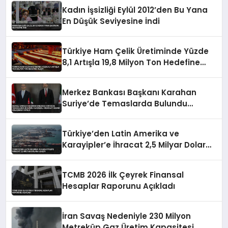
Kadın İşsizliği Eylül 2012’den Bu Yana
En Düşük Seviyesine İndi
Türkiye Ham Çelik Üretiminde Yüzde
8,1 Artışla 19,8 Milyon Ton Hedefine
Ulaştı
Merkez Bankası Başkanı Karahan
Suriye’de Temaslarda Bulundu
Karşılıklı Mevduat Hesabı Anlaşması
Yapıldı
Türkiye’den Latin Amerika ve
Karayipler’e İhracat 2,5 Milyar Dolara
Ulaştı
TCMB 2026 İlk Çeyrek Finansal
Hesaplar Raporunu Açıkladı
İran Savaş Nedeniyle 230 Milyon
Metreküp Gaz Üretim Kapasitesi