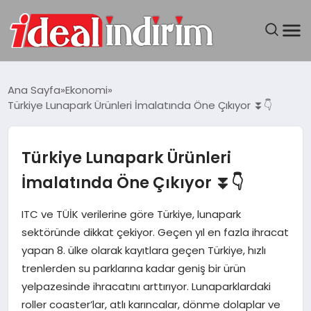
ANASAYFA
Ana Sayfa
Ekonomi
Türkiye Lunapark Ürünleri İmalatında Öne Çıkıyor ⏬👇
BILGISAYAR
DÜNYA
Türkiye Lunapark Ürünleri
İmalatında Öne Çıkıyor ⏬👇
SEYAHAT
ITC ve TÜİK verilerine göre Türkiye, lunapark
TEKNOLOJI
sektöründe dikkat çekiyor. Geçen yıl en fazla ihracat
yapan 8. ülke olarak kayıtlara geçen Türkiye, hızlı
YAŞAM
trenlerden su parklarına kadar geniş bir ürün
yelpazesinde ihracatını arttırıyor. Lunaparklardaki
roller coaster’lar, atlı karıncalar, dönme dolaplar ve