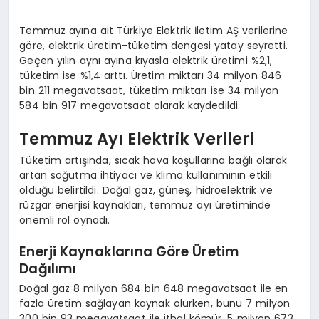
Temmuz ayına ait Türkiye Elektrik İletim AŞ verilerine
göre, elektrik üretim-tüketim dengesi yatay seyretti.
Geçen yılın aynı ayına kıyasla elektrik üretimi %2,1,
tüketim ise %1,4 arttı. Üretim miktarı 34 milyon 846
bin 211 megavatsaat, tüketim miktarı ise 34 milyon
584 bin 917 megavatsaat olarak kaydedildi.
Temmuz Ayı Elektrik Verileri
Tüketim artışında, sıcak hava koşullarına bağlı olarak
artan soğutma ihtiyacı ve klima kullanımının etkili
olduğu belirtildi. Doğal gaz, güneş, hidroelektrik ve
rüzgar enerjisi kaynakları, temmuz ayı üretiminde
önemli rol oynadı.
Enerji Kaynaklarına Göre Üretim
Dağılımı
Doğal gaz 8 milyon 684 bin 648 megavatsaat ile en
fazla üretim sağlayan kaynak olurken, bunu 7 milyon
300 bin 93 megavatsaat ile ithal kömür, 5 milyon 673