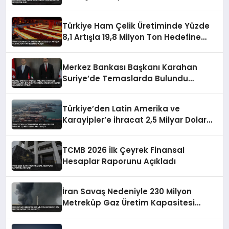
Türkiye Ham Çelik Üretiminde Yüzde
8,1 Artışla 19,8 Milyon Ton Hedefine
Ulaştı
Merkez Bankası Başkanı Karahan
Suriye’de Temaslarda Bulundu
Karşılıklı Mevduat Hesabı Anlaşması
Yapıldı
Türkiye’den Latin Amerika ve
Karayipler’e İhracat 2,5 Milyar Dolara
Ulaştı
TCMB 2026 İlk Çeyrek Finansal
Hesaplar Raporunu Açıkladı
İran Savaş Nedeniyle 230 Milyon
Metreküp Gaz Üretim Kapasitesi
Kaybetti