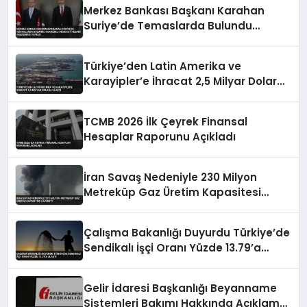
Merkez Bankası Başkanı Karahan
Suriye’de Temaslarda Bulundu
Karşılıklı Mevduat Hesabı Anlaşması
Yapıldı
Türkiye’den Latin Amerika ve
Karayipler’e İhracat 2,5 Milyar Dolara
Ulaştı
TCMB 2026 İlk Çeyrek Finansal
Hesaplar Raporunu Açıkladı
İran Savaş Nedeniyle 230 Milyon
Metreküp Gaz Üretim Kapasitesi
Kaybetti
Çalışma Bakanlığı Duyurdu Türkiye’de
Sendikalı İşçi Oranı Yüzde 13.79’a
Ulaştı
Gelir İdaresi Başkanlığı Beyanname
Sistemleri Bakımı Hakkında Açıklama