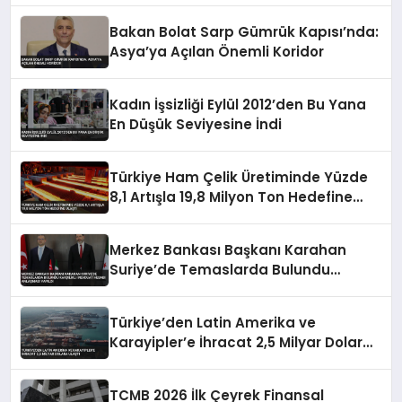
Bakan Bolat Sarp Gümrük Kapısı’nda:
Asya’ya Açılan Önemli Koridor
Kadın İşsizliği Eylül 2012’den Bu Yana
En Düşük Seviyesine İndi
Türkiye Ham Çelik Üretiminde Yüzde
8,1 Artışla 19,8 Milyon Ton Hedefine
Ulaştı
Merkez Bankası Başkanı Karahan
Suriye’de Temaslarda Bulundu
Karşılıklı Mevduat Hesabı Anlaşması
Yapıldı
Türkiye’den Latin Amerika ve
Karayipler’e İhracat 2,5 Milyar Dolara
Ulaştı
TCMB 2026 İlk Çeyrek Finansal