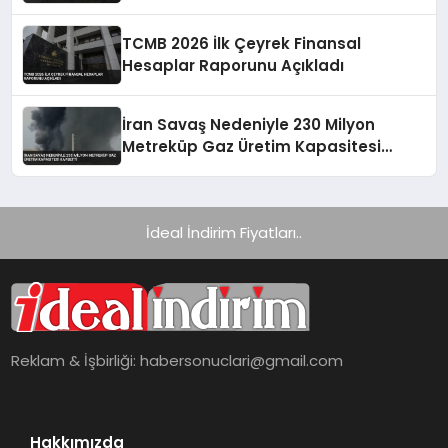
Ulaştı
TCMB 2026 İlk Çeyrek Finansal
Hesaplar Raporunu Açıkladı
İran Savaş Nedeniyle 230 Milyon
Metreküp Gaz Üretim Kapasitesi
Kaybetti
İdeal İndirim Fiyatları..
Reklam & İşbirliği:
habersonuclari@gmail.com
Hakkımızda