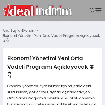
ANASAYFA
Ana Sayfa
Ekonomi
Ekonomi Yönetimi Yeni Orta Vadeli Programı Açıklayacak
BILGISAYAR
⏬👇
DÜNYA
Ekonomi Yönetimi Yeni Orta
SEYAHAT
Vadeli Programı Açıklayacak ⏬
👇
TEKNOLOJI
Ekonomi yönetimi, fiyat istikrarı için mücadelesini
YAŞAM
sürdürürken, gözler eylül ayında açıklanacak yeni
Orta Vadeli Program’a çevrildi. 2026-2028 dönemini
kapsayacak güncellemeyle birlikte ekonomideki yol