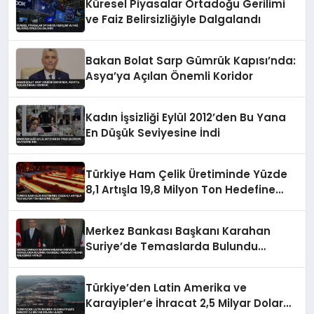
Küresel Piyasalar Ortadoğu Gerilimi
ve Faiz Belirsizliğiyle Dalgalandı
Bakan Bolat Sarp Gümrük Kapısı’nda:
Asya’ya Açılan Önemli Koridor
Kadın İşsizliği Eylül 2012’den Bu Yana
En Düşük Seviyesine İndi
Türkiye Ham Çelik Üretiminde Yüzde
8,1 Artışla 19,8 Milyon Ton Hedefine
Ulaştı
Merkez Bankası Başkanı Karahan
Suriye’de Temaslarda Bulundu
Karşılıklı Mevduat Hesabı Anlaşması
Yapıldı
Türkiye’den Latin Amerika ve
Karayipler’e İhracat 2,5 Milyar Dolara