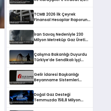
Milyar Dolara Ulaştı
TCMB 2026 İlk Çeyrek
Finansal Hesaplar Raporunu
Açıkladı
İran Savaş Nedeniyle 230
Milyon Metreküp Gaz Üretim
Kapasitesi Kaybetti
Çalışma Bakanlığı Duyurdu
Türkiye’de Sendikalı İşçi
Oranı Yüzde 13.79’a Ulaştı
Gelir İdaresi Başkanlığı
Beyanname Sistemleri
Bakımı Hakkında Açıklama
Yaptı
Doğal Gaz Desteği
Temmuzda 158,8 Milyon
Liraya Ulaştı