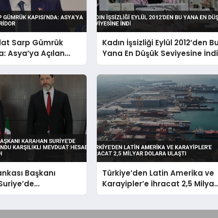
lat Sarp Gümrük
Kadın İşsizliği Eylül 2012’den B
a: Asya’ya Açılan
Yana En Düşük Seviyesine İnd
ridor
ankası Başkanı
Türkiye’den Latin Amerika ve
Suriye’de
Karayipler’e İhracat 2,5 Milyar
a Bulundu Karşılıklı
Dolara Ulaştı
Hesabı Anlaşması