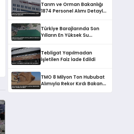
Tarım ve Orman Bakanlığı
1874 Personel Alımı Detayları
Açıklandı
Türkiye Barajlarında Son
Yılların En Yüksek Su
Seviyesi Kaydedildi
Tebligat Yapılmadan
İşletilen Faiz İade Edildi
TMO 8 Milyon Ton Hububat
Alımıyla Rekor Kırdı Bakan
Yumaklı Duyurdu