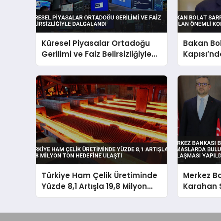
Küresel Piyasalar Ortadoğu
Bakan Bo
Gerilimi ve Faiz Belirsizliğiyle
Kapısı’nd
Dalgalandı
Önemli Ko
Türkiye Ham Çelik Üretiminde
Merkez B
Yüzde 8,1 Artışla 19,8 Milyon
Karahan 
Ton Hedefine Ulaştı
Temaslard
Mevduat 
Yapıldı