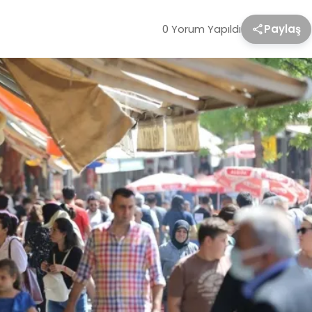
0 Yorum Yapıldı
Paylaş