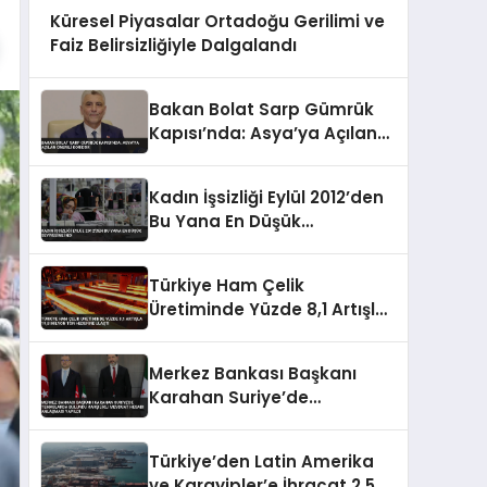
Küresel Piyasalar Ortadoğu Gerilimi ve
Faiz Belirsizliğiyle Dalgalandı
Bakan Bolat Sarp Gümrük
Kapısı’nda: Asya’ya Açılan
Önemli Koridor
Kadın İşsizliği Eylül 2012’den
Bu Yana En Düşük
Seviyesine İndi
Türkiye Ham Çelik
Üretiminde Yüzde 8,1 Artışla
19,8 Milyon Ton Hedefine
Ulaştı
Merkez Bankası Başkanı
Karahan Suriye’de
Temaslarda Bulundu
Karşılıklı Mevduat Hesabı
Türkiye’den Latin Amerika
Anlaşması Yapıldı
ve Karayipler’e İhracat 2,5