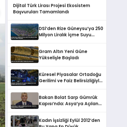
Dijital Türk Lirası Projesi Ekosistem
Başvuruları Tamamlandı
DSİ’den Rize Güneysu’ya 250
Milyon Liralık İçme Suyu
Yatırımı Başladı
Gram Altın Yeni Güne
Yükselişle Başladı
Küresel Piyasalar Ortadoğu
Gerilimi ve Faiz Belirsizliğiyle
Dalgalandı
Bakan Bolat Sarp Gümrük
Kapısı’nda: Asya’ya Açılan
Önemli Koridor
Kadın İşsizliği Eylül 2012’den
Bu Yana En Düşük