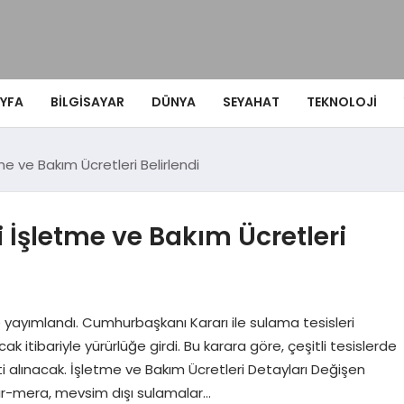
YFA
BILGISAYAR
DÜNYA
SEYAHAT
TEKNOLOJI
me ve Bakım Ücretleri Belirlendi
i İşletme ve Bakım Ücretleri
e yayımlandı. Cumhurbaşkanı Kararı ile sulama tesisleri
ak itibariyle yürürlüğe girdi. Bu karara göre, çeşitli tesislerde
i alınacak. İşletme ve Bakım Ücretleri Detayları Değişen
çayır-mera, mevsim dışı sulamalar…