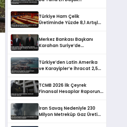
Seviyesine İndi
Türkiye Ham Çelik
Üretiminde Yüzde 8,1 Artışla
19,8 Milyon Ton Hedefine
Ulaştı
Merkez Bankası Başkanı
Karahan Suriye’de
Temaslarda Bulundu
Karşılıklı Mevduat Hesabı
Türkiye’den Latin Amerika
Anlaşması Yapıldı
ve Karayipler’e İhracat 2,5
Milyar Dolara Ulaştı
TCMB 2026 İlk Çeyrek
Finansal Hesaplar Raporunu
Açıkladı
İran Savaş Nedeniyle 230
Milyon Metreküp Gaz Üretim
Kapasitesi Kaybetti