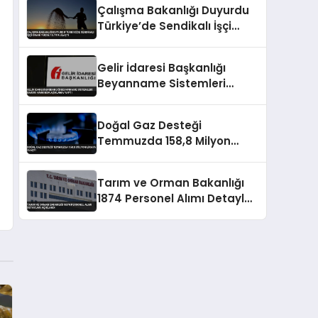
Çalışma Bakanlığı Duyurdu
Türkiye’de Sendikalı İşçi
Oranı Yüzde 13.79’a Ulaştı
Gelir İdaresi Başkanlığı
Beyanname Sistemleri
Bakımı Hakkında Açıklama
Yaptı
Doğal Gaz Desteği
Temmuzda 158,8 Milyon
Liraya Ulaştı
Tarım ve Orman Bakanlığı
1874 Personel Alımı Detayları
Açıklandı