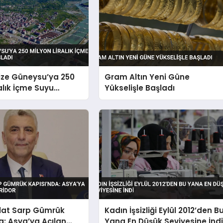
ize Güneysu’ya 250
Gram Altın Yeni Güne
ralık İçme Suyu
Yükselişle Başladı
Başladı
lat Sarp Gümrük
Kadın İşsizliği Eylül 2012’den B
a: Asya’ya Açılan
Yana En Düşük Seviyesine İnd