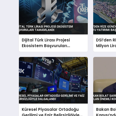
Dijital Türk Lirası Projesi
DSİ’den R
Ekosistem Başvuruları
Milyon Li
Tamamlandı
Yatırımı 
Küresel Piyasalar Ortadoğu
Bakan Bo
Gerilimi ve Faiz Belirsizliğiyle
Kapısı’nd