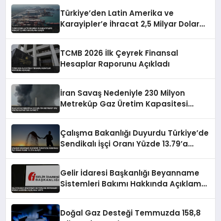
Yapıldı
Türkiye’den Latin Amerika ve
Karayipler’e İhracat 2,5 Milyar Dolara
Ulaştı
TCMB 2026 İlk Çeyrek Finansal
Hesaplar Raporunu Açıkladı
İran Savaş Nedeniyle 230 Milyon
Metreküp Gaz Üretim Kapasitesi
Kaybetti
Çalışma Bakanlığı Duyurdu Türkiye’de
Sendikalı İşçi Oranı Yüzde 13.79’a
Ulaştı
Gelir İdaresi Başkanlığı Beyanname
Sistemleri Bakımı Hakkında Açıklama
Yaptı
Doğal Gaz Desteği Temmuzda 158,8