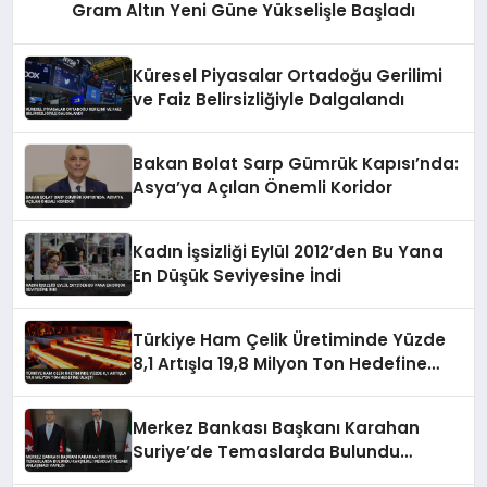
Gram Altın Yeni Güne Yükselişle Başladı
Küresel Piyasalar Ortadoğu Gerilimi
ve Faiz Belirsizliğiyle Dalgalandı
Bakan Bolat Sarp Gümrük Kapısı’nda:
Asya’ya Açılan Önemli Koridor
Kadın İşsizliği Eylül 2012’den Bu Yana
En Düşük Seviyesine İndi
Türkiye Ham Çelik Üretiminde Yüzde
8,1 Artışla 19,8 Milyon Ton Hedefine
Ulaştı
Merkez Bankası Başkanı Karahan
Suriye’de Temaslarda Bulundu
Karşılıklı Mevduat Hesabı Anlaşması