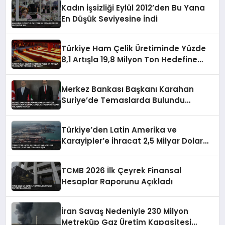
Kadın İşsizliği Eylül 2012’den Bu Yana
En Düşük Seviyesine İndi
Türkiye Ham Çelik Üretiminde Yüzde
8,1 Artışla 19,8 Milyon Ton Hedefine
Ulaştı
Merkez Bankası Başkanı Karahan
Suriye’de Temaslarda Bulundu
Karşılıklı Mevduat Hesabı Anlaşması
Yapıldı
Türkiye’den Latin Amerika ve
Karayipler’e İhracat 2,5 Milyar Dolara
Ulaştı
TCMB 2026 İlk Çeyrek Finansal
Hesaplar Raporunu Açıkladı
İran Savaş Nedeniyle 230 Milyon
Metreküp Gaz Üretim Kapasitesi