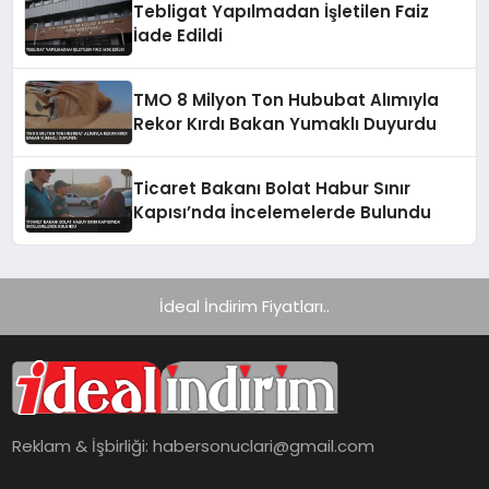
Tebligat Yapılmadan İşletilen Faiz
İade Edildi
TMO 8 Milyon Ton Hububat Alımıyla
Rekor Kırdı Bakan Yumaklı Duyurdu
Ticaret Bakanı Bolat Habur Sınır
Kapısı’nda İncelemelerde Bulundu
İdeal İndirim Fiyatları..
Reklam & İşbirliği:
habersonuclari@gmail.com