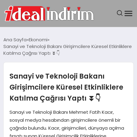
ANASAYFA
Ana Sayfa
Ekonomi
Sanayi ve Teknoloji Bakanı Girişimcilere Küresel Etkinliklere
BILGISAYAR
Katılma Çağrısı Yaptı ⏬👇
DÜNYA
Sanayi ve Teknoloji Bakanı
SEYAHAT
Girişimcilere Küresel Etkinliklere
Katılma Çağrısı Yaptı ⏬👇
TEKNOLOJI
Sanayi ve Teknoloji Bakanı Mehmet Fatih Kacır,
YAŞAM
sosyal medya hesabından girişimcilere önemli bir
çağrıda bulundu. Kacır, girişimcileri, dünyaya açılma
fırsatı sunan Küresel Girişimcilik Etkinliklerine